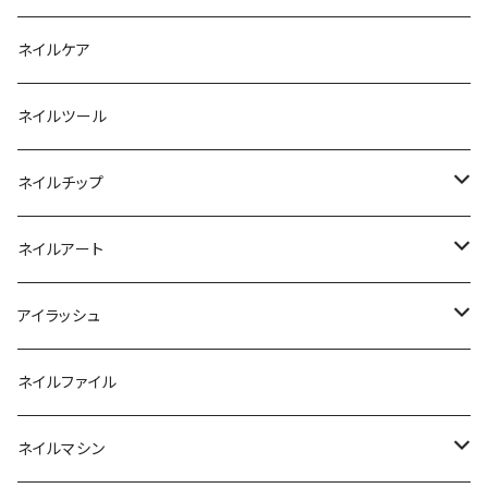
ファンクションジェル
アクリルブラシ
リムーバー
ネイルケア
カラージェル
マグネット
クリーナー
ネイルツール
ベーシックカラージェル
その他
アセトン
ネイルチップ
マグネットジェル
エタノール
ノーマルチップ
ネイルアート
ラメ・パールカラージェル
ソフトジェルチップ
パール
アイラッシュ
クリア系カラー
ツール
パウダー
まつげ
ネイルファイル
クレイ・マイカジェル・３D
ストーン
グルー/リムーバー
ネイルマシン