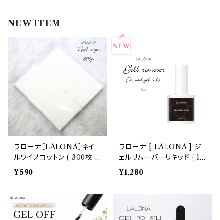
インク
ラメグリッター・ホログラム
ツール
ライト
NEW ITEM
エフェクトジェル
シェル
ドリル
セット
ドライフラワー
集塵機
ステッカーシール
ビット
ジュエリー
ラローナ［LALONA］ネイ
ラローナ [ LALONA ] ジ
ルワイプコットン ( 300枚 )
ェルリムーバーリキッド ( 15
ホイル・フレーク
ジェルネイル/ネイル/拭き取
ml )ジェルネイル/マジック
¥590
¥1,280
りワイプ/毛羽立たない/ネイ
リムーバー/アセトンフリー/
ルクリーナー/ジェルオフ
ソークオフ/ジェルオフ/セル
パーツ
フ/オフ用品