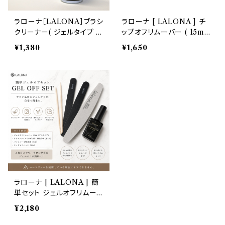
ラローナ［LALONA］ブラシ
ラローナ [ LALONA ] チ
クリーナー( ジェルタイプ )
ップオフリムーバー ( 15ml
( 60ml ) ブラシ洗浄/ブラシ
) ネイルチップグルーオフ専
¥1,380
¥1,650
ケア/メンテナンス/ジェルブ
用リムーバー/接着剤リムー
ラシクリーナー
バー
ラローナ [ LALONA ] 簡
単セット ジェルオフリムー
バー セット( 説明書付 )
¥2,180