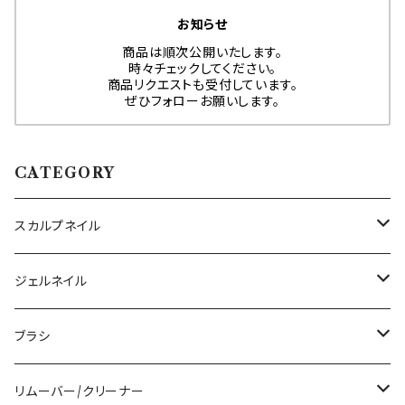
お知らせ
商品は順次公開いたします。
時々チェックしてください。
商品リクエストも受付しています。
ぜひフォローお願いします。
CATEGORY
スカルプネイル
アクリルジェル
ジェルネイル
アクリルリキッド
トップジェル
ブラシ
その他ツール
ベースジェル
ジェルブラシ
リムーバー/クリーナー