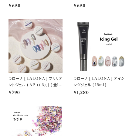
トジェル/細ブラシ
ェルネイル/セルフネイル/ネイル
¥650
¥650
ラローナ [ LALONA ] ブリリア
ラローナ [ LALONA ] アイシ
ントジェル ( AP ) ( 3g ) ( 全10
ングジェル ( 15ml )
色 )
¥790
¥1,280