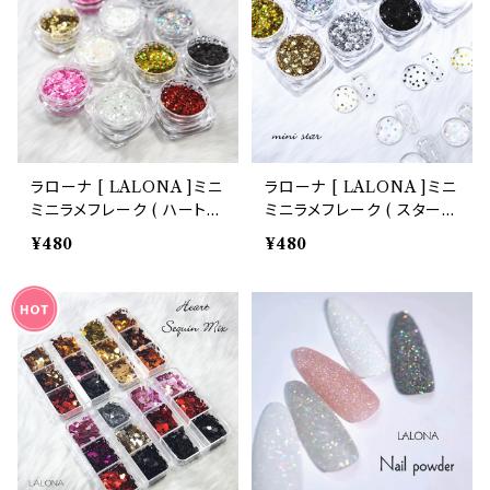
スタッズリベット
ブリオン
シリコンモールド
ラローナ [ LALONA ]ミニ
ラローナ [ LALONA ]ミニ
ミニラメフレーク ( ハート)(
ミニラメフレーク ( スター★
3g )( 8Typeから ) 韓国ネ
)( 3g )( 7Typeから ) 韓国
¥480
¥480
イルアート/ジェルネイル/セ
ネイルアート/ジェルネイル/
ルフネイル/トゥインクルスタ
セルフネイル/トゥインクルス
ー
ター