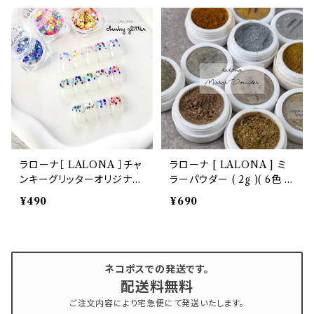
ー/シュガーパウダー
イル
ラローナ［ LALONA ］チャ
ラローナ [ LALONA ] ミ
ンキーグリッターオリジナル
ラーパウダー ( 2g )( 6色 )
( 14Type ) キラキラネイル
ニュアンスネイル / トレンド
¥490
¥690
/ グリッターネイル / スノー
カラー / ゴールド系 / シル
ドーム
バー系 /大人ニュアンス
ネコポスでの発送です。
配送料無料
ご注文内容により宅急便にて発送いたします。