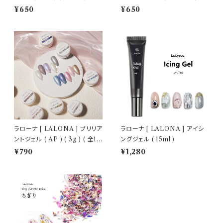
トジェル/細ブラシ
ェルネイル/セルフネイル/ネイル
¥650
¥650
ラローナ [ LALONA ] ブリリア
ラローナ [ LALONA ] アイシ
ントジェル ( AP ) ( 3g ) ( 全10
ングジェル ( 15ml )
色 )
¥790
¥1,280