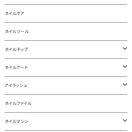
ファンクションジェル
アクリルブラシ
リムーバー
ネイルケア
カラージェル
マグネット
クリーナー
ネイルツール
ベーシックカラージェル
その他
アセトン
ネイルチップ
マグネットジェル
エタノール
ノーマルチップ
ネイルアート
ラメ・パールカラージェル
ソフトジェルチップ
パール
アイラッシュ
クリア系カラー
ツール
パウダー
まつげ
ネイルファイル
クレイ・マイカジェル・３D
ストーン
グルー/リムーバー
ネイルマシン