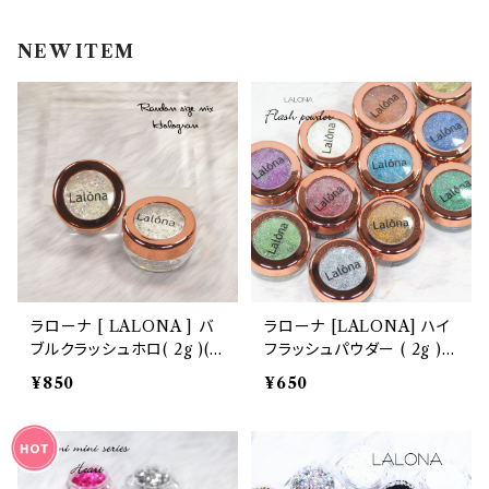
インク
ラメグリッター・ホログラム
ツール
ライト
NEW ITEM
エフェクトジェル
シェル
ドリル
セット
ドライフラワー
集塵機
ステッカーシール
ビット
ジュエリー
ラローナ [ LALONA ] バ
ラローナ [LALONA] ハイ
ブルクラッシュホロ( 2g )( 2
フラッシュパウダー ( 2g )(
ホイル・フレーク
Typeから ) ホワイトオーロ
12種 ) 大容量/フラッシュネ
¥850
¥650
ラ/ラメフレーク/ネイルホロ
イル/キラキラネイルパウダ
アート/韓国ネイル/ガラスフ
ー/ジェルネイル/ネイル/セ
パーツ
レンチ/バブルネイル
ルフ/反射パウダー