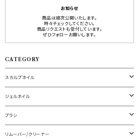
お知らせ
商品は順次公開いたします。
時々チェックしてください。
商品リクエストも受付しています。
ぜひフォローお願いします。
CATEGORY
スカルプネイル
アクリルジェル
ジェルネイル
アクリルリキッド
トップジェル
ブラシ
その他ツール
ベースジェル
ジェルブラシ
リムーバー/クリーナー