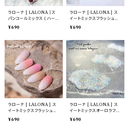
ラローナ [ LALONA ］ス
ラローナ [ LALONA ] ス
パンコールミックス ( ハート
イートミックスフラッシュパ
3タイプ ) キラキラネイル /
ウダー( 2g )ジェルネイル/
¥690
¥690
ハートシェイカー / レジン /
ホワイトオーロラ/ブラック
埋め込み/ ジェルネイル
レインボー/シュガーパウダ
ー/ネイルアート
ラローナ [ LALONA ] ス
ラローナ [ LALONA ] ス
イートミックスフラッシュパ
イートミックスオーロラフレ
ウダー( 2g )( AHC-12 ) ネ
ーク( 2g )( 3Type ) ホワ
¥690
¥690
イル/ジェルネイル/ホワイト
イトオーロラ/ラメフレーク/
オーロラ/ブラックレインボ
ネイルホロアート/ジェルネ