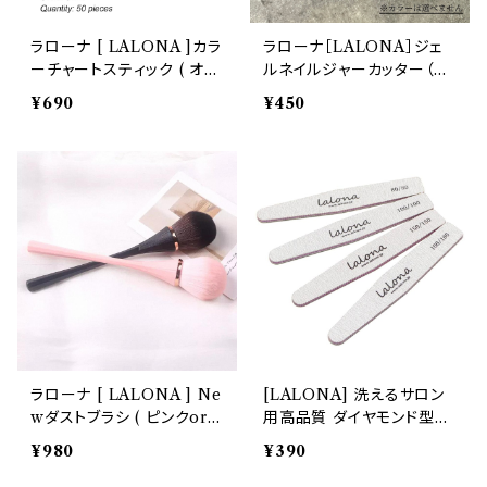
ラローナ [ LALONA ]カラ
ラローナ［LALONA］ジェ
ーチャートスティック ( オー
ルネイルジャーカッター（カ
バルタイプ ) ( 50P ) ジェル
ラー選べません）内蓋カッタ
¥690
¥450
ネイル / カラーサンプル /
ー/ミニカッター
カラー見本
ラローナ [ LALONA ] Ne
[LALONA] 洗えるサロン
wダストブラシ ( ピンクorブ
用高品質 ダイヤモンド型ネ
ラック )
イルファイル ( 80 / 100/ 1
¥980
¥390
50 / 180 )