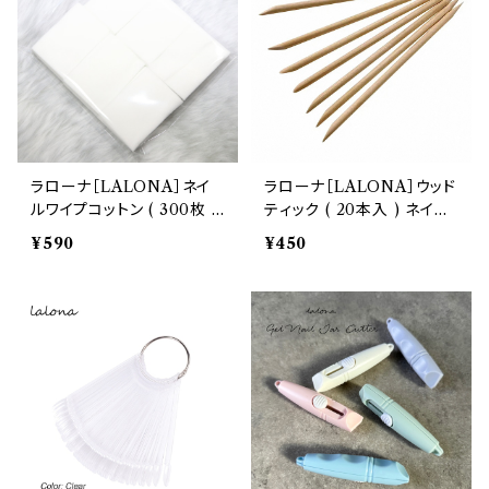
スタッズリベット
ブリオン
シリコンモールド
ラローナ［LALONA］ネイ
ラローナ［LALONA］ウッド
ルワイプコットン ( 300枚 )
ティック ( 20本入 ) ネイル/
ジェルネイル/ネイル/拭き取
キューティクルケア/ウッド
¥590
¥450
りワイプ/毛羽立たない/ネイ
スティック/オレンジスティッ
ルクリーナー/ジェルオフ
ク /ピッカー