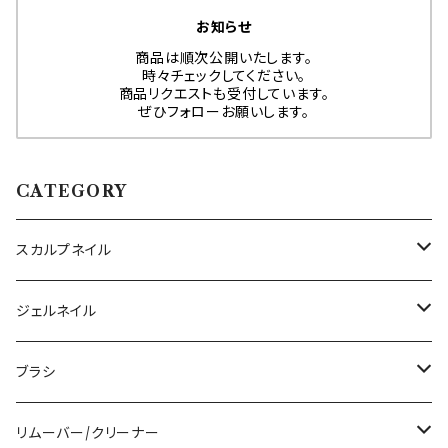
お知らせ
商品は順次公開いたします。
時々チェックしてください。
商品リクエストも受付しています。
ぜひフォローお願いします。
CATEGORY
スカルプネイル
アクリルジェル
ジェルネイル
アクリルリキッド
トップジェル
ブラシ
その他ツール
ベースジェル
ジェルブラシ
リムーバー/クリーナー