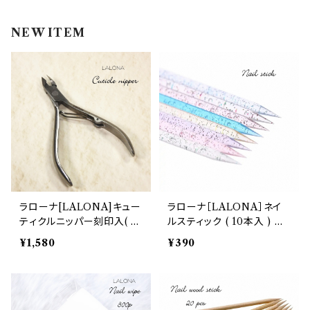
インク
ラメグリッター・ホログラム
ツール
ライト
NEW ITEM
エフェクトジェル
シェル
ドリル
セット
ドライフラワー
集塵機
ステッカーシール
ビット
ジュエリー
ラローナ[LALONA]キュー
ラローナ［LALONA］ネイ
ティクルニッパー刻印入( 刃
ルスティック ( 10本入 ) キ
ホイル・フレーク
先7mm ) ( シルバー )ネイ
ューティクルケア/ウッドス
¥1,580
¥390
ル/甘皮処理/ジェルネイル/
ティック/オレンジスティック
プレケア/甘皮カット
/ピッカー
パーツ