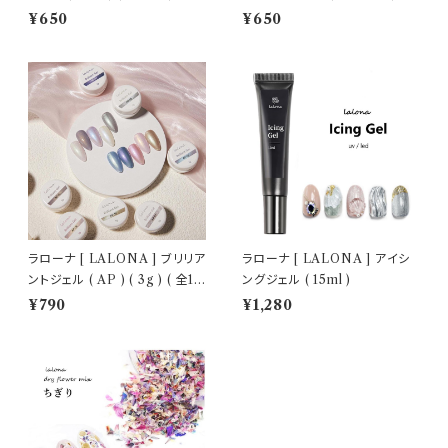
トジェル/細ブラシ
ェルネイル/セルフネイル/ネイル
¥650
¥650
ラローナ [ LALONA ] ブリリア
ラローナ [ LALONA ] アイシ
ントジェル ( AP ) ( 3g ) ( 全10
ングジェル ( 15ml )
色 )
¥790
¥1,280