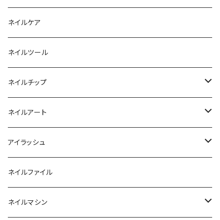
ファンクションジェル
アクリルブラシ
リムーバー
ネイルケア
カラージェル
マグネット
クリーナー
ネイルツール
ベーシックカラージェル
その他
アセトン
ネイルチップ
マグネットジェル
エタノール
ノーマルチップ
ネイルアート
ラメ・パールカラージェル
ソフトジェルチップ
パール
アイラッシュ
クリア系カラー
ツール
パウダー
まつげ
ネイルファイル
クレイ・マイカジェル・３D
ストーン
グルー/リムーバー
ネイルマシン