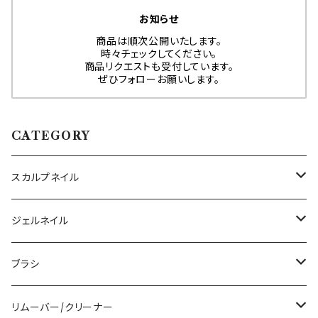
お知らせ
商品は順次公開いたします。
時々チェックしてください。
商品リクエストも受付しています。
ぜひフォローお願いします。
CATEGORY
スカルプネイル
アクリルジェル
ジェルネイル
アクリルリキッド
トップジェル
ブラシ
その他ツール
ベースジェル
ジェルブラシ
リムーバー/クリーナー