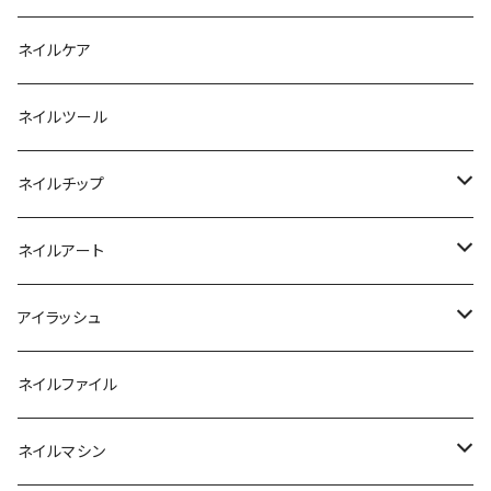
ファンクションジェル
アクリルブラシ
リムーバー
ネイルケア
カラージェル
マグネット
クリーナー
ネイルツール
ベーシックカラージェル
その他
アセトン
ネイルチップ
マグネットジェル
エタノール
ノーマルチップ
ネイルアート
ラメ・パールカラージェル
ソフトジェルチップ
パール
アイラッシュ
クリア系カラー
ツール
パウダー
まつげ
ネイルファイル
クレイ・マイカジェル・３D
ストーン
グルー/リムーバー
ネイルマシン