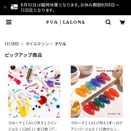
8月10日は臨時休業となります。お休み期間8月8日～
11日迄となります。
ドリル | LALONA
HOME
ネイルマシン
ドリル
ピックアップ商品
ラローナ [ LALONA ] ライン
ラローナ [ LALONA ]オーロラ
ジェル ( 12ml ) ( 全12色 )アー
アンバージェル ( 12色から )ジ