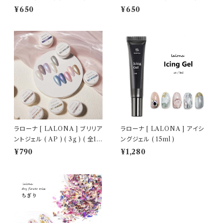
トジェル/細ブラシ
ェルネイル/セルフネイル/ネイル
¥650
¥650
ラローナ [ LALONA ] ブリリア
ラローナ [ LALONA ] アイシ
ントジェル ( AP ) ( 3g ) ( 全10
ングジェル ( 15ml )
色 )
¥790
¥1,280