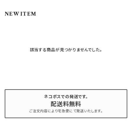
インク
ラメグリッター・ホログラム
ツール
ライト
NEW ITEM
エフェクトジェル
シェル
ドリル
セット
ドライフラワー
集塵機
該当する商品が見つかりませんでした。
ステッカーシール
ビット
ジュエリー
ネコポスでの発送です。
ホイル・フレーク
配送料無料
ご注文内容により宅急便にて発送いたします。
パーツ