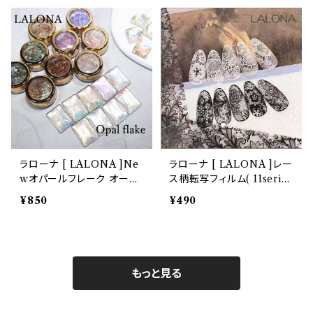
イル
イル
ラローナ [ LALONA ]Ne
ラローナ [ LALONA ]レー
wオパールフレーク オーロ
ス柄転写フィルム( 11series
ラ( WK ) ( 9カラーから )
) ( 10種から ) ジェルネイ
¥850
¥490
ホログラム,ランダムカット,
ル/ネイルアート / 転写フィ
オーロラ,ジェルネイル,レジ
ルム / 箔 / フィルム / ネイ
ン,アート
ルホイル / 韓国ネイル
もっと見る