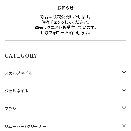
お知らせ
商品は順次公開いたします。
時々チェックしてください。
商品リクエストも受付しています。
ぜひフォローお願いします。
CATEGORY
スカルプネイル
アクリルジェル
ジェルネイル
アクリルリキッド
トップジェル
ブラシ
その他ツール
ベースジェル
ジェルブラシ
リムーバー/クリーナー