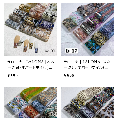
ル
ンドメイド
ラローナ [ LALONA ]スネ
ラローナ [ LALONA ]スネ
ーク＆レオパードホイル( no
ーク＆レオパードホイル( D-
-00 ) 20cm/ジェルネイル/
17 ) ジェルネイル/ネイルア
¥590
¥590
ネイルアート / 転写フィルム
ート / 転写フィルム / 箔 /
/ 箔 / フィルム / ネイルホイ
フィルム / ネイルホイル /
ル / 韓国ネイル
韓国ネイル