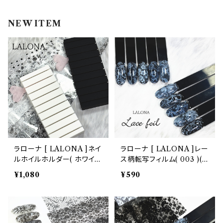
インク
ラメグリッター・ホログラム
ツール
ライト
NEW ITEM
エフェクトジェル
シェル
ドリル
セット
ドライフラワー
集塵機
ステッカーシール
ビット
ジュエリー
ラローナ [ LALONA ]ネイ
ラローナ [ LALONA ]レー
ルホイルホルダー( ホワイ
ス柄転写フィルム( 003 )( 1
ホイル・フレーク
ト/ブラック ) ホイル収納/ネ
0種セット20cm) ジェルネ
¥1,080
¥590
イルアート/転写フィルム/ネ
イル/ネイルアート/転写フィ
イルホイル/韓国ネイル
ルム/ネイルホイル/韓国ネイ
パーツ
ル