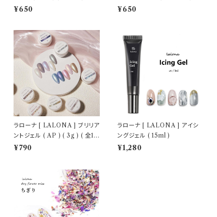
トジェル/細ブラシ
ェルネイル/セルフネイル/ネイル
¥650
¥650
ラローナ [ LALONA ] ブリリア
ラローナ [ LALONA ] アイシ
ントジェル ( AP ) ( 3g ) ( 全10
ングジェル ( 15ml )
色 )
¥790
¥1,280