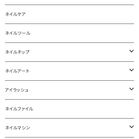
ファンクションジェル
アクリルブラシ
リムーバー
ネイルケア
カラージェル
マグネット
クリーナー
ネイルツール
ベーシックカラージェル
その他
アセトン
ネイルチップ
マグネットジェル
エタノール
ノーマルチップ
ネイルアート
ラメ・パールカラージェル
ソフトジェルチップ
パール
アイラッシュ
クリア系カラー
ツール
パウダー
まつげ
ネイルファイル
クレイ・マイカジェル・３D
ストーン
グルー/リムーバー
ネイルマシン