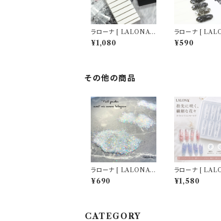
ラローナ [ LALONA ]
ラローナ [ LALO
ネイルホイルホルダー(
レース柄転写フィ
¥1,080
¥590
ホワイト/ブラック ) ホイ
002 )( 10種セッ
ル収納/ネイルアート/転
m) ジェルネイル
写フィルム/ネイルホイ
ルアート/転写フィ
ル/韓国ネイル
ネイルホイル/韓
ル
その他の商品
ラローナ [ LALONA ]
ラローナ [ LAL
スイートミックスオーロ
ネイルシリコンモ
¥690
¥1,580
ラフレーク( 2g )( 3Ty
( フラワー＆バタフ
pe ) ホワイトオーロラ/
ジェルネイル/レ
ラメフレーク/ネイルホ
ンドメイド/ネイ
ロアート/ジェルネイル
ツ/3Dネイル
CATEGORY