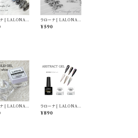
 [ LALONA ]
ラローナ [ LALONA ]
柄転写フィルム(
レース柄転写フィルム(
0
¥590
)( 10種セット20c
255 )( 10種セット20c
ジェルネイル/ネイ
m) ジェルネイル/ネイ
ト/転写フィルム/
ルアート/転写フィルム/
ホイル/韓国ネイ
ネイルホイル/韓国ネイ
ル
 [ LALONA ]
ラローナ [ LALONA ]
 PVCソリッドジェ
アブストラクトジェル (
0
¥890
ールホワイト ) ( 5
ベース/ブラック/ホワイ
デコジェル / 3D /
ト ) ネイルアート/網目
ェル / 粘土 /
模様/ジェルネイル/ミラ
作成 / ジェルネ
ーパウダー
/ ネイルアート