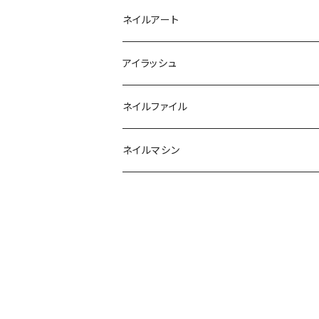
マグネットジェル
エタノール
ノーマルチップ
ネイルアート
ラメ・パールカラージェル
ソフトジェルチップ
パール
アイラッシュ
クリア系カラー
ツール
パウダー
まつげ
ネイルファイル
クレイ・マイカジェル・３D
ストーン
グルー/リムーバー
ネイルマシン
インク
ラメグリッター・ホログラム
ツール
ライト
エフェクトジェル
シェル
ドリル
セット
ドライフラワー
集塵機