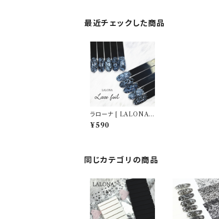
最近チェックした商品
ラローナ [ LALONA ]
レース柄転写フィルム(
¥590
003 )( 10種セット20c
m) ジェルネイル/ネイ
ルアート/転写フィルム/
ネイルホイル/韓国ネイ
ル
同じカテゴリの商品