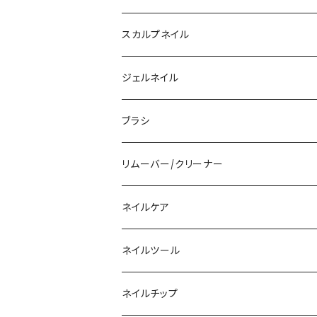
スカルプネイル
アクリルジェル
ジェルネイル
アクリルリキッド
トップジェル
ブラシ
その他ツール
ベースジェル
ジェルブラシ
リムーバー/クリーナー
ファンクションジェル
アクリルブラシ
リムーバー
ネイルケア
カラージェル
マグネット
クリーナー
ネイルツール
ベーシックカラージェル
その他
アセトン
ネイルチップ