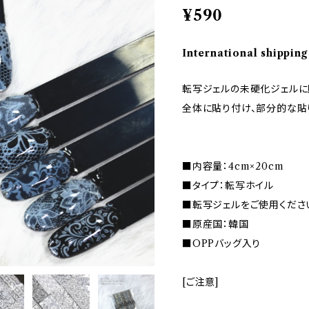
¥590
International shipping
転写ジェルの未硬化ジェルに
全体に貼り付け、部分的な貼
■内容量：4cm×20cm
■タイプ：転写ホイル
■転写ジェルをご使用くださ
■原産国：韓国
■OPPバッグ入り
[ご注意]