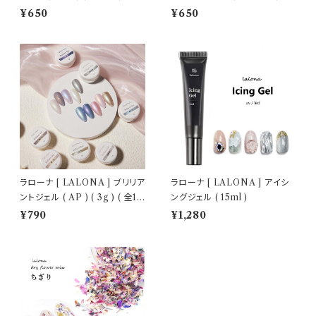
トジェル/細ブラシ
ェルネイル/セルフネイル/ネイル
¥650
¥650
ラローナ [ LALONA ] ブリリア
ラローナ [ LALONA ] アイシ
ントジェル ( AP ) ( 3g ) ( 全10
ングジェル ( 15ml )
色 )
¥790
¥1,280