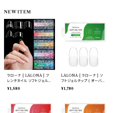
インク
ラメグリッター・ホログラム
ツール
ライト
NEW ITEM
エフェクトジェル
シェル
ドリル
セット
ドライフラワー
集塵機
ステッカーシール
ビット
ジュエリー
ラローナ [ LALONA ] フ
LALONA [ ラローナ ] ソ
レンチネイル ソフトジェルチ
フトジェルチップ ( オーバル
ホイル・フレーク
ップ ( 600P ) ネイル/ネイ
ミディアム )
¥1,580
¥1,780
ルチップ/ジェルネイル/長さ
出し/スカルプ/極薄
パーツ