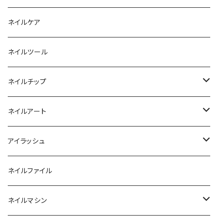
ファンクションジェル
アクリルブラシ
リムーバー
ネイルケア
カラージェル
マグネット
クリーナー
ネイルツール
ベーシックカラージェル
その他
アセトン
ネイルチップ
マグネットジェル
エタノール
ノーマルチップ
ネイルアート
ラメ・パールカラージェル
ソフトジェルチップ
パール
アイラッシュ
クリア系カラー
ツール
パウダー
まつげ
ネイルファイル
クレイ・マイカジェル・３D
ストーン
グルー/リムーバー
ネイルマシン