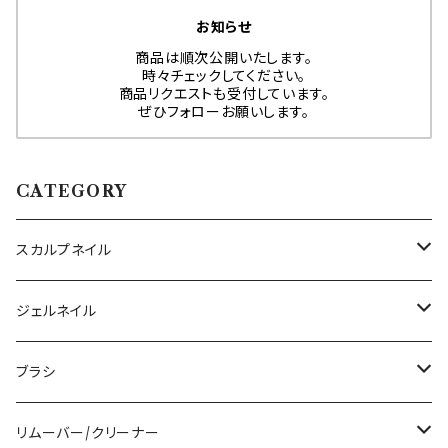
お知らせ
商品は順次公開いたします。
時々チェックしてください。
商品リクエストも受付しています。
ぜひフォローお願いします。
CATEGORY
スカルプネイル
アクリルジェル
ジェルネイル
アクリルリキッド
トップジェル
ブラシ
その他ツール
ベースジェル
ジェルブラシ
リムーバー/クリーナー