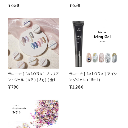
トジェル/細ブラシ
ェルネイル/セルフネイル/ネイル
¥650
¥650
ラローナ [ LALONA ] ブリリア
ラローナ [ LALONA ] アイシ
ントジェル ( AP ) ( 3g ) ( 全10
ングジェル ( 15ml )
色 )
¥790
¥1,280