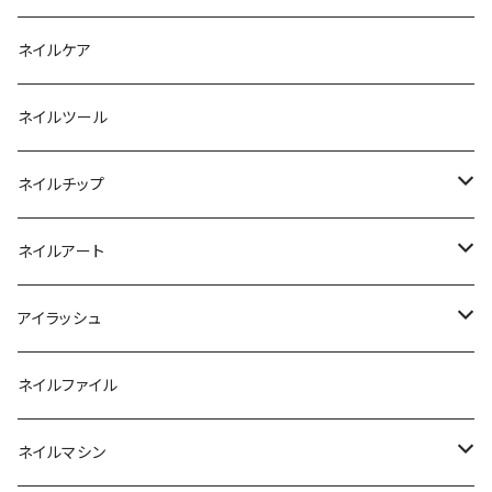
ファンクションジェル
アクリルブラシ
リムーバー
ネイルケア
カラージェル
マグネット
クリーナー
ネイルツール
ベーシックカラージェル
その他
アセトン
ネイルチップ
マグネットジェル
エタノール
ノーマルチップ
ネイルアート
ラメ・パールカラージェル
ソフトジェルチップ
パール
アイラッシュ
クリア系カラー
ツール
パウダー
まつげ
ネイルファイル
クレイ・マイカジェル・３D
ストーン
グルー/リムーバー
ネイルマシン