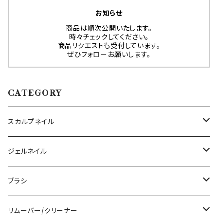
お知らせ
商品は順次公開いたします。
時々チェックしてください。
商品リクエストも受付しています。
ぜひフォローお願いします。
CATEGORY
スカルプネイル
アクリルジェル
ジェルネイル
アクリルリキッド
トップジェル
ブラシ
その他ツール
ベースジェル
ジェルブラシ
リムーバー/クリーナー