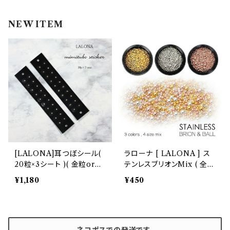
インク
ラメグリッター・ホログラム
ツール
ライト
NEW ITEM
エフェクトジェル
シェル
ドリル
セット
ドライフラワー
集塵機
ステッカーシール
ビット
ジュエリー
[LALONA]耳つぼシール(
ラローナ [ LALONA ] ス
20粒×3シート )( 金粒or銀
テンレスブリオンMix ( 全4
ホイル・フレーク
粒 )耳つぼジュエリー/耳つ
色 )
¥1,180
¥450
ぼ/ミミツボ/ハンドメイド/耳
ツボシール
パーツ