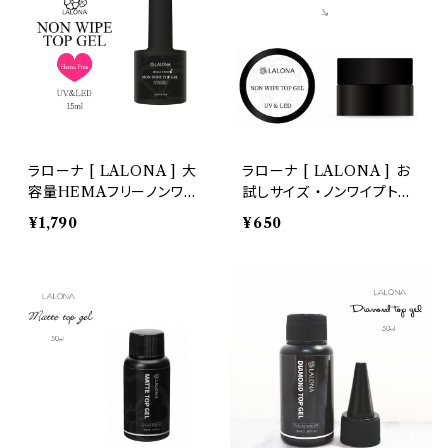
スタッズリベット
ブリオン
シリコンモールド
ラローナ [ LALONA ] 大
ラローナ [ LALONA ] お
容量HEMAフリーノンワイ
試しサイズ ・ノンワイプトッ
プトップジェル ( 15ml ) ジ
プジェル ( 3g ) ネイル/セミ
¥1,790
¥650
ェルネイル/ジェルアレルギ
ハード/トップコート/拭き取
ー/ヒーマフリー/ヘマフリ
り不要
ー/