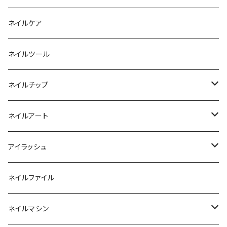
ファンクションジェル
アクリルブラシ
リムーバー
ネイルケア
カラージェル
マグネット
クリーナー
ネイルツール
ベーシックカラージェル
その他
アセトン
ネイルチップ
マグネットジェル
エタノール
ノーマルチップ
ネイルアート
ラメ・パールカラージェル
ソフトジェルチップ
パール
アイラッシュ
クリア系カラー
ツール
パウダー
まつげ
ネイルファイル
クレイ・マイカジェル・３D
ストーン
グルー/リムーバー
ネイルマシン