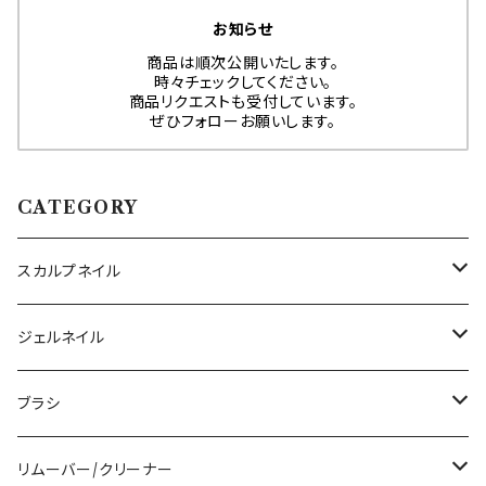
お知らせ
商品は順次公開いたします。
時々チェックしてください。
商品リクエストも受付しています。
ぜひフォローお願いします。
CATEGORY
スカルプネイル
アクリルジェル
ジェルネイル
アクリルリキッド
トップジェル
ブラシ
その他ツール
ベースジェル
ジェルブラシ
リムーバー/クリーナー