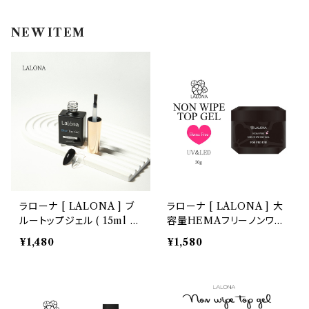
インク
ラメグリッター・ホログラム
ツール
ライト
NEW ITEM
エフェクトジェル
シェル
ドリル
セット
ドライフラワー
集塵機
ステッカーシール
ビット
ジュエリー
ラローナ [ LALONA ] ブ
ラローナ [ LALONA ] 大
ルートップジェル ( 15ml )
容量HEMAフリーノンワイ
ホイル・フレーク
黄変無し/ポリッシュ/ジェル
プトップジェル ( 30g ) ジェ
¥1,480
¥1,580
ネイル/トップ/トップコート/
ルネイル/ジェルアレルギー/
ノンワイプ/艶無し
ヒーマフリー/ヘマフリー/
パーツ