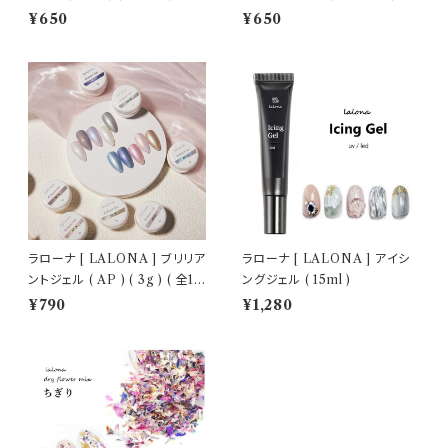
トジェル/細ブラシ
ェルネイル/セルフネイル/ネイル
¥650
¥650
ラローナ [ LALONA ] ブリリア
ラローナ [ LALONA ] アイシ
ントジェル ( AP ) ( 3g ) ( 全10
ングジェル ( 15ml )
色 )
¥790
¥1,280