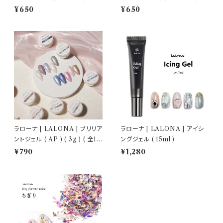
トジェル/細ブラシ
ェルネイル/セルフネイル/ネイル
¥650
¥650
ラローナ [ LALONA ] ブリリア
ラローナ [ LALONA ] アイシ
ントジェル ( AP ) ( 3g ) ( 全10
ングジェル ( 15ml )
色 )
¥790
¥1,280