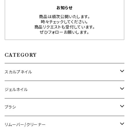
お知らせ
商品は順次公開いたします。
時々チェックしてください。
商品リクエストも受付しています。
ぜひフォローお願いします。
CATEGORY
スカルプネイル
アクリルジェル
ジェルネイル
アクリルリキッド
トップジェル
ブラシ
その他ツール
ベースジェル
ジェルブラシ
リムーバー/クリーナー