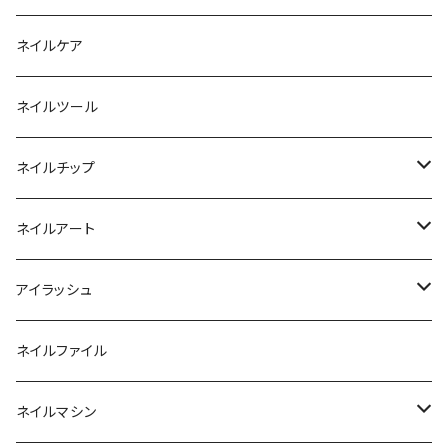
ファンクションジェル
アクリルブラシ
リムーバー
ネイルケア
カラージェル
マグネット
クリーナー
ネイルツール
ベーシックカラージェル
その他
アセトン
ネイルチップ
マグネットジェル
エタノール
ノーマルチップ
ネイルアート
ラメ・パールカラージェル
ソフトジェルチップ
パール
アイラッシュ
クリア系カラー
ツール
パウダー
まつげ
ネイルファイル
クレイ・マイカジェル・３D
ストーン
グルー/リムーバー
ネイルマシン