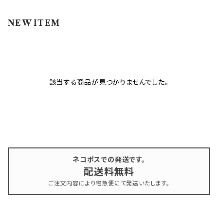
インク
ラメグリッター・ホログラム
ツール
ライト
NEW ITEM
エフェクトジェル
シェル
ドリル
セット
ドライフラワー
集塵機
該当する商品が見つかりませんでした。
ステッカーシール
ビット
ジュエリー
ネコポスでの発送です。
ホイル・フレーク
配送料無料
ご注文内容により宅急便にて発送いたします。
パーツ