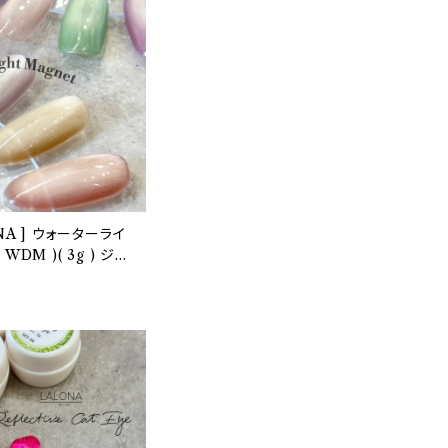
NA ] ウォーターライ
DM )( 3g ) ジェ
ルフネイル/水光/マグ