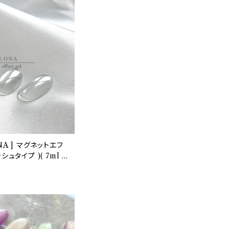
NA ] マグネットエフ
ュタイプ )( 7ml )
ル/セルフネイル/マグ