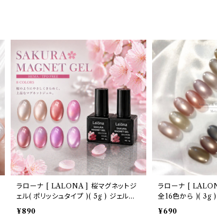
ラローナ [ LALONA ] 桜マグネットジ
ラローナ [ LALON
ェル( ポリッシュタイプ )( 5g ) ジェルネ
全16色から )( 3g
イル/ネイル/セルフネイル/マグジェル/韓
ル/セルフネイル/マ
¥890
¥690
国ネイル/HEMAフリー
シルキーカラー