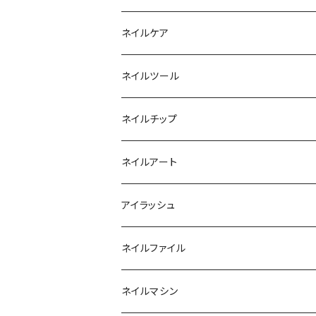
ファンクションジェル
アクリルブラシ
リムーバー
ネイルケア
カラージェル
マグネット
クリーナー
ネイルツール
ベーシックカラージェル
その他
アセトン
ネイルチップ
マグネットジェル
エタノール
ノーマルチップ
ネイルアート
ラメ・パールカラージェル
ソフトジェルチップ
パール
アイラッシュ
クリア系カラー
ツール
パウダー
まつげ
ネイルファイル
クレイ・マイカジェル・３D
ストーン
グルー/リムーバー
ネイルマシン