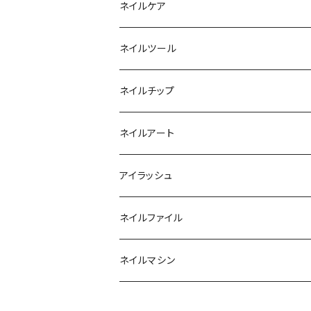
ファンクションジェル
アクリルブラシ
リムーバー
ネイルケア
カラージェル
マグネット
クリーナー
ネイルツール
ベーシックカラージェル
その他
アセトン
ネイルチップ
マグネットジェル
エタノール
ノーマルチップ
ネイルアート
ラメ・パールカラージェル
ソフトジェルチップ
パール
アイラッシュ
クリア系カラー
ツール
パウダー
まつげ
ネイルファイル
クレイ・マイカジェル・３D
ストーン
グルー/リムーバー
ネイルマシン
インク
ラメグリッター・ホログラム
ツール
ライト