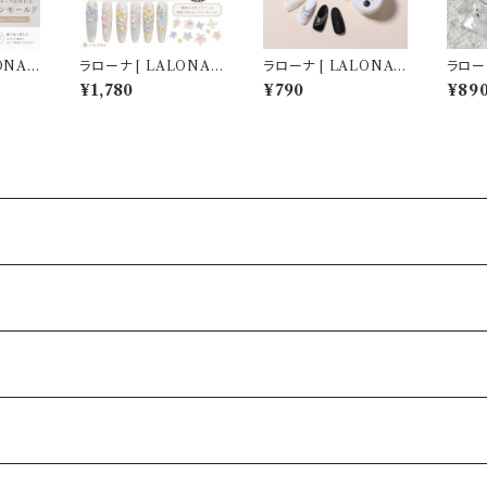
ONA ］
ラローナ [ LALONA ］
ラローナ [ LALONA ]
ラローナ
ールド
ネイルシリコンモールド
スパイダージェル ( 3g
New
¥1,780
¥790
¥89
リタイ
( スプリングガーデン )
) ( 全5色 )ネイルアー
ル( パ
ル/レジ
ジェルネイル/レジン/ハ
ト/ラインアートジェル/
g ) 
ネイル
ンドメイド/ネイルパー
ジェルネイル/ライナー
クレイジ
ル
ツ/3Dネイル
ジェル
パーツ
イル 