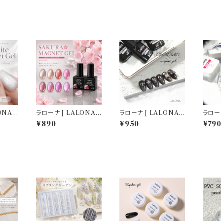
NA ]
ラローナ [ LALONA ]
ラローナ [ LALONA ]
ラローナ
アイジ
桜マグネットジェル( ポ
オブシディアンマグネッ
ベリル
¥890
¥950
¥79
マグネッ
リッシュタイプ )( 5g )
トジェル ( ブラックマグ
( BER
) ジェル
ジェルネイル/ネイル/セ
ネット ) ( 7ml ) ジェル
ルネイ
セルフネ
ルフネイル/マグジェル/
ネイル/マグネットジェ
ネイル
/韓国ネ
韓国ネイル/HEMAフリ
ル/マグネットネイル/セ
ネイル
ー
ルフネイル