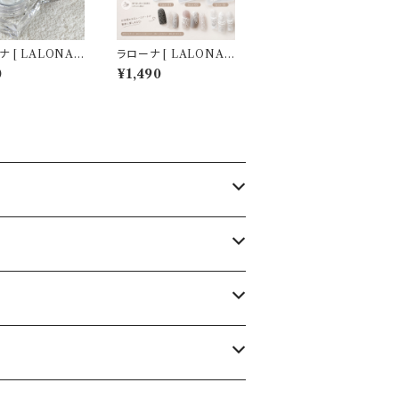
 [ LALONA ]
ラローナ [ LALONA ］
 PVCソリッドジェ
ネイルシリコンモールド
0
¥1,490
ールホワイト ) ( 5
( レース柄 / 3タイプか
デコジェル / 3D /
ら ) ジェルネイル/レジ
ェル / 粘土 /
ン/ハンドメイド/ネイル
作成 / ジェルネ
パーツ/3Dネイル
/ ネイルアート