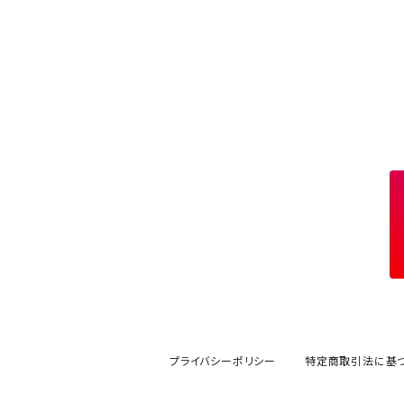
エフェクトジェル
シェル
ドリル
セット
ドライフラワー
集塵機
ステッカーシール
ビット
ジュエリー
ホイル・フレーク
パーツ
プライバシーポリシー
特定商取引法に基
スタッズリベット