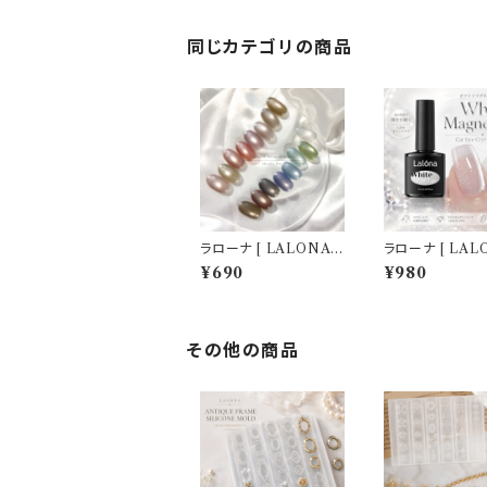
ットパウダー / 微粒子 /
高品質ネイルパウダー /
サロン向け/マグネット
同じカテゴリの商品
ネイル
ラローナ [ LALONA ]
ラローナ [ LALO
メタリックマグ ( 全16色
ホワイトキャット
¥690
¥980
から )( 3g ) ジェルネイ
ェル ( ホワイト
ル/ネイル/セルフネイ
トジェル )( 7ml 
ル/マグジェル/韓国ネイ
ネイル/ネイル/
ル/シルキーカラー
イル/マグジェル
イル
その他の商品