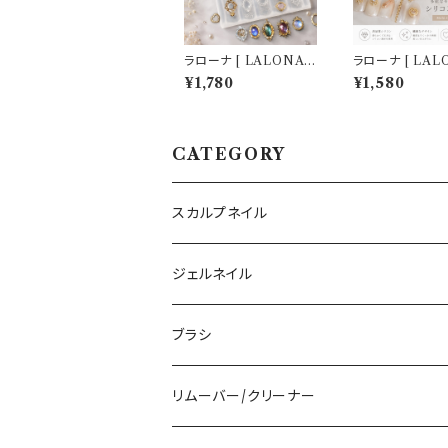
ラローナ [ LALONA ］
ラローナ [ LAL
ネイルシリコンモールド
ネイルシリコンモ
¥1,780
¥1,580
( アンティークフレーム
( ミニクロス＆ユ
) ジェルネイル/レジン/
プ ) ジェルネイ
ハンドメイド/ネイルパ
ン/ハンドメイド/
ーツ/3Dネイル
パーツ/3Dネイ
CATEGORY
スカルプネイル
アクリルジェル
ジェルネイル
アクリルリキッド
トップジェル
ブラシ
その他ツール
ベースジェル
ジェルブラシ
リムーバー/クリーナー