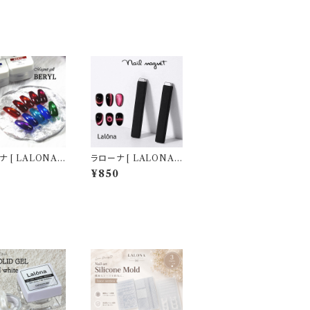
 [ LALONA ]
ラローナ [ LALONA ]
マグネットジェル
シリコンカバー付きマグ
0
¥850
YL )( 3g ) ジェ
ネット (1個) 強力マグネ
ル/ネイル/セルフ
ット ジェルネイル マグ
/マグジェル/韓国
ネットジェル セルフネイ
/水光
ル