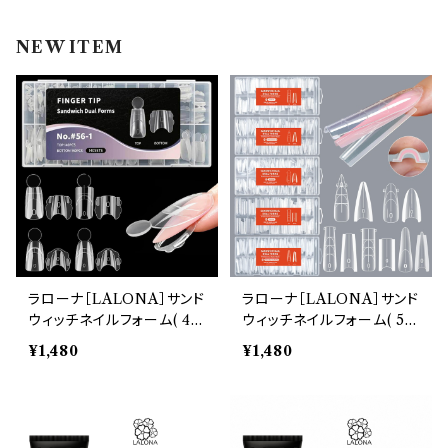
インク
ラメグリッター・ホログラム
ツール
ライト
NEW ITEM
エフェクトジェル
シェル
ドリル
セット
ドライフラワー
集塵機
ステッカーシール
ビット
ジュエリー
ラローナ［LALONA］サンド
ラローナ［LALONA］サンド
ウィッチネイルフォーム( 4タ
ウィッチネイルフォーム( 5タ
ホイル・フレーク
イプ ) アクリルジェル/ポリ
イプ ) アクリルジェル/ポリ
¥1,480
¥1,480
ジェル/ハードジェル/時短ネ
ジェル/ハードジェル/時短ネ
イル/デュアルネイルフォー
イル/デュアルネイルフォー
パーツ
ム
ム