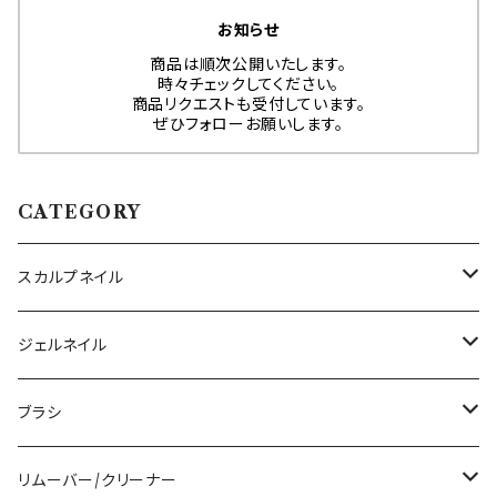
お知らせ
商品は順次公開いたします。
時々チェックしてください。
商品リクエストも受付しています。
ぜひフォローお願いします。
CATEGORY
スカルプネイル
アクリルジェル
ジェルネイル
アクリルリキッド
トップジェル
ブラシ
その他ツール
ベースジェル
ジェルブラシ
リムーバー/クリーナー