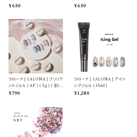
トジェル/細ブラシ
ェルネイル/セルフネイル/ネイル
¥650
¥650
ラローナ [ LALONA ] ブリリア
ラローナ [ LALONA ] アイシ
ントジェル ( AP ) ( 3g ) ( 全10
ングジェル ( 15ml )
色 )
¥790
¥1,280