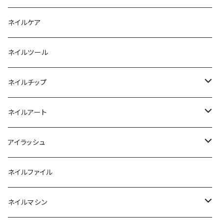
ファンクションジェル
アクリルブラシ
リムーバー
ネイルケア
カラージェル
マグネット
クリーナー
ネイルツール
ベーシックカラージェル
その他
アセトン
ネイルチップ
マグネットジェル
エタノール
ノーマルチップ
ネイルアート
ラメ・パールカラージェル
ソフトジェルチップ
パール
アイラッシュ
クリア系カラー
ツール
パウダー
まつげ
ネイルファイル
クレイ・マイカジェル・３D
ストーン
グルー/リムーバー
ネイルマシン