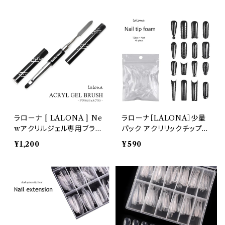
ジェルネイル
ポリマー/ポリジェル
ラローナ [ LALONA ] Ne
ラローナ［LALONA］少量
wアクリルジェル専用ブラシ
パック アクリリックチップフ
( スパチュラ付き )
ォーム ( 12サイズ 各4枚入
¥1,200
¥590
)