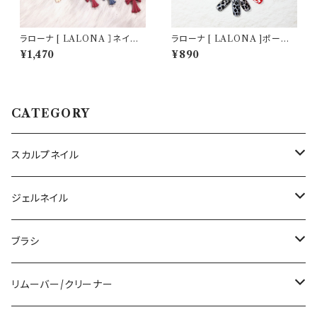
ラローナ [ LALONA ］ネイル
ラローナ [ LALONA ]ポーク
シリコンモールド ( クロス・4デ
ジェル ( ベースジェル/カラージ
¥1,470
¥890
ザイン ) ジェルネイル/レジン/
ェル ) ネイルアート/網目模様/
ハンドメイド/ネイルパーツ/3D
ジェルネイル/ミラーパウダー/P
ネイル
OKE
CATEGORY
スカルプネイル
アクリルジェル
ジェルネイル
アクリルリキッド
トップジェル
ブラシ
その他ツール
ベースジェル
ジェルブラシ
リムーバー/クリーナー