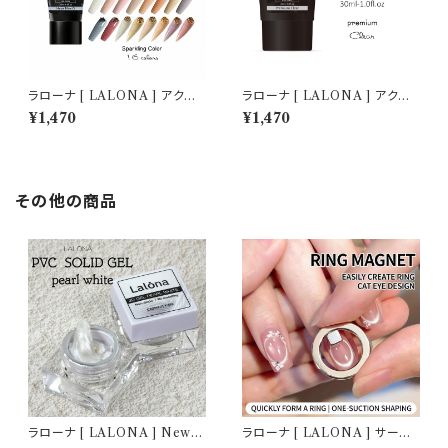
ラローナ [ LALONA ] アクリ
ラローナ [ LALONA ] アクリ
ルジェル ( スパークリングカラー
ルジェル ( プレミアムクリア ) (
¥1,470
¥1,470
) ( 30ml )アクリルスカルプ/ス
30ml ) アクリルスカルプ/スカ
カルプチュア/スカルプチャー/ポ
ルプチュア/スカルプチャー/人工
リジェル/ジェルネイル
爪/アクリルポリマー/ポリジェル
その他の商品
ラローナ [ LALONA ] New P
ラローナ [ LALONA ] サーク
VCソリッドジェル( パールホワ
ル型マグネットツール ( キューブ