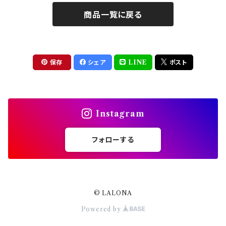
エフェクトジェル
商品一覧に戻る
シェル
ドリル
セット
ドライフラワー
集塵機
保存
シェア
LINE
ポスト
ステッカーシール
ビット
Instagram
ジュエリー
フォローする
ホイル・フレーク
パーツ
© LALONA
Powered by
スタッズリベット