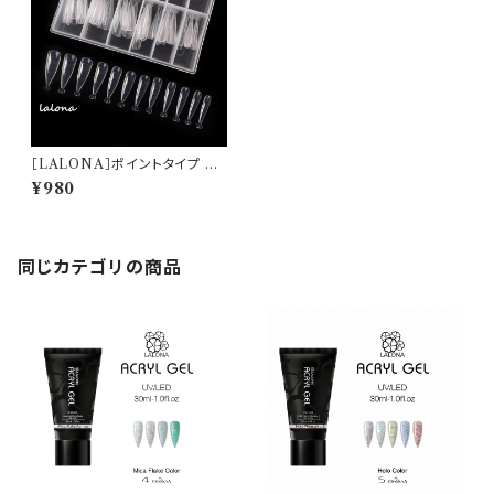
［LALONA］ポイントタイプ ア
クリリックネイルフォーム ( 12サ
¥980
イズ)
同じカテゴリの商品