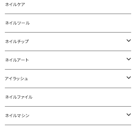
ファンクションジェル
アクリルブラシ
リムーバー
ネイルケア
カラージェル
マグネット
クリーナー
ネイルツール
ベーシックカラージェル
その他
アセトン
ネイルチップ
マグネットジェル
エタノール
ノーマルチップ
ネイルアート
ラメ・パールカラージェル
ソフトジェルチップ
パール
アイラッシュ
クリア系カラー
ツール
パウダー
まつげ
ネイルファイル
クレイ・マイカジェル・３D
ストーン
グルー/リムーバー
ネイルマシン
インク
ラメグリッター・ホログラム
ツール
ライト