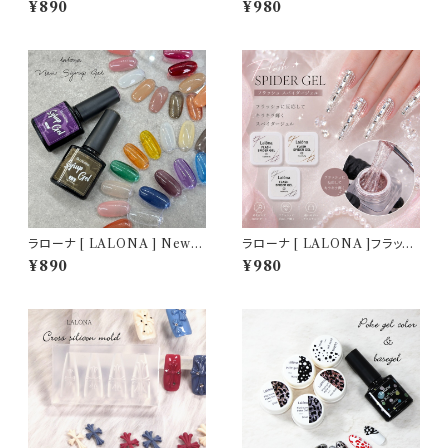
¥890
¥980
イト ) ( 5g ) デコジェル / 3D /
1個付き ) ジェルネイル/メグネッ
クレイジェル / 粘土 / パーツ作
トジェル/リングアート/天使の輪
成 / ジェルネイル / ネイルアー
ト
ラローナ [ LALONA ] Newシ
ラローナ [ LALONA ]フラッシ
ロップジェル (36色 ) ( 7ml )ジ
ュスパイダージェル ( 3g ) ( 全3
¥890
¥980
ェルネイル/セルフネイル/ゼリー
色 )ネイルアート/ラインアート
カラー
ジェル/ジェルネイル/ライナージ
ェル