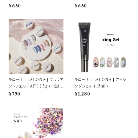
トジェル/細ブラシ
ェルネイル/セルフネイル/ネイル
¥650
¥650
ラローナ [ LALONA ] ブリリア
ラローナ [ LALONA ] アイシ
ントジェル ( AP ) ( 3g ) ( 全10
ングジェル ( 15ml )
色 )
¥790
¥1,280