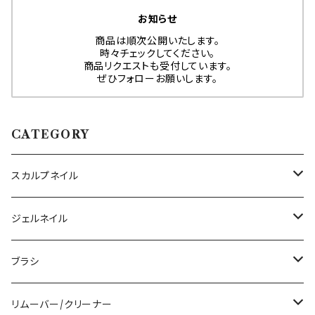
お知らせ
商品は順次公開いたします。
時々チェックしてください。
商品リクエストも受付しています。
ぜひフォローお願いします。
CATEGORY
スカルプネイル
アクリルジェル
ジェルネイル
アクリルリキッド
トップジェル
ブラシ
その他ツール
ベースジェル
ジェルブラシ
リムーバー/クリーナー