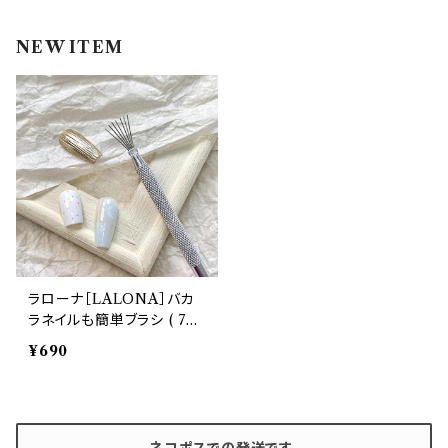
インク
ラメグリッター・ホログラム
ツール
ライト
NEW ITEM
エフェクトジェル
シェル
ドリル
セット
ドライフラワー
集塵機
ステッカーシール
ビット
ジュエリー
ラローナ［LALONA］バカ
ラネイルも簡単ブラシ ( 7ピ
ホイル・フレーク
ンブラシ ) ( 1本 ) ジェルネ
¥690
イル/ネイルアート/スパイダ
ージェル/ドットネイル
パーツ