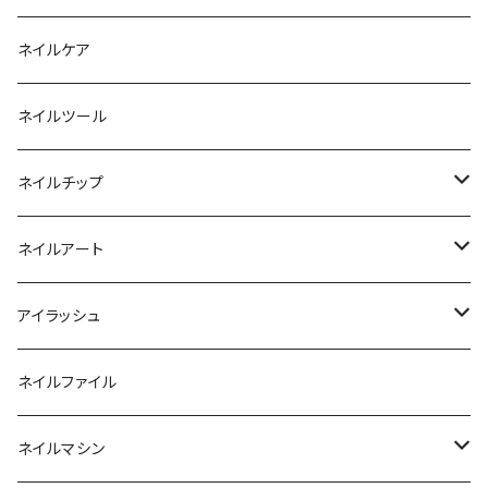
ファンクションジェル
アクリルブラシ
リムーバー
ネイルケア
カラージェル
マグネット
クリーナー
ネイルツール
ベーシックカラージェル
その他
アセトン
ネイルチップ
マグネットジェル
エタノール
ノーマルチップ
ネイルアート
ラメ・パールカラージェル
ソフトジェルチップ
パール
アイラッシュ
クリア系カラー
ツール
パウダー
まつげ
ネイルファイル
クレイ・マイカジェル・３D
ストーン
グルー/リムーバー
ネイルマシン