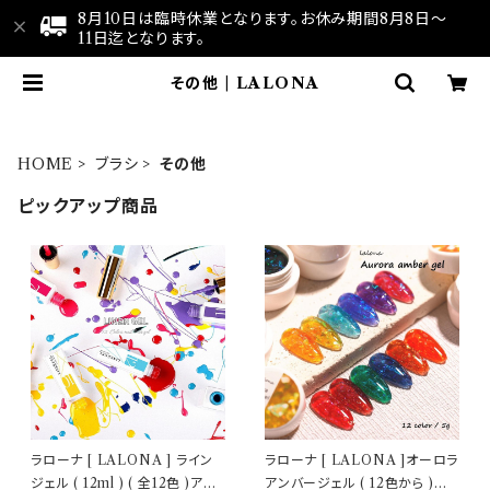
8月10日は臨時休業となります。お休み期間8月8日～
11日迄となります。
その他 | LALONA
HOME
ブラシ
その他
ピックアップ商品
ラローナ [ LALONA ] ライン
ラローナ [ LALONA ]オーロラ
ジェル ( 12ml ) ( 全12色 )アー
アンバージェル ( 12色から )ジ