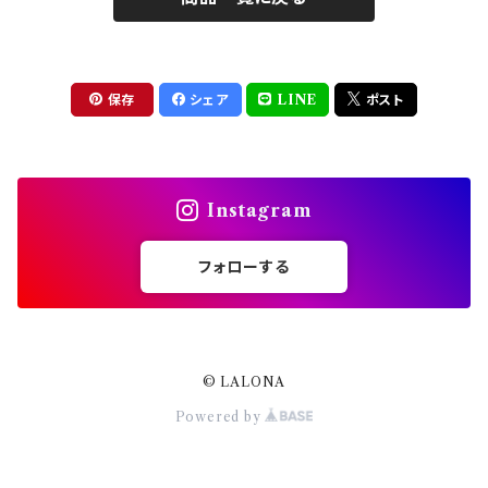
シェル
ドリル
セット
ドライフラワー
集塵機
保存
シェア
LINE
ポスト
ステッカーシール
ビット
Instagram
ジュエリー
フォローする
ホイル・フレーク
パーツ
© LALONA
Powered by
スタッズリベット