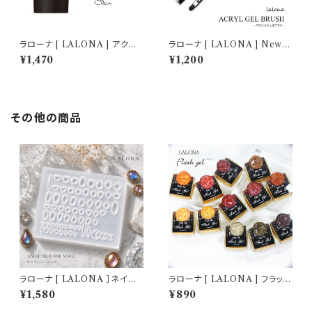
ラローナ [ LALONA ] アクリ
ラローナ [ LALONA ] Newア
ルジェル ( プレミアムクリア ) (
クリルジェル専用ブラシ ( スパチ
¥1,470
¥1,200
30ml ) アクリルスカルプ/スカ
ュラ付き )
ルプチュア/スカルプチャー/人工
爪/アクリルポリマー/ポリジェル
その他の商品
ラローナ [ LALONA ］ネイル
ラローナ [ LALONA ] フラッシ
シリコンモールド ( 宝石タイプミ
ュジェル ( G22 ) ( 3g ) ジェル
¥1,580
¥890
ニジュエル ) ジェルネイル/レジ
ネイル/韓国ネイル/セルフネイ
ン/ハンドメイド/ネイルパーツ/3
ル/レッドカラージェル/キラキラ