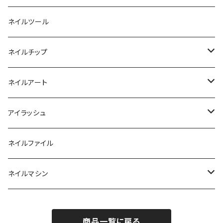
カラージェル
マグネット
クリーナー
ネイルツール
ベーシックカラージェル
その他
アセトン
ネイルチップ
マグネットジェル
エタノール
ノーマルチップ
ネイルアート
ラメ・パールカラージェル
ソフトジェルチップ
パール
アイラッシュ
クリア系カラー
ツール
パウダー
まつげ
ネイルファイル
クレイ・マイカジェル・３D
ストーン
グルー/リムーバー
ネイルマシン
インク
ラメグリッター・ホログラム
ツール
ライト
エフェクトジェル
商品一覧に戻る