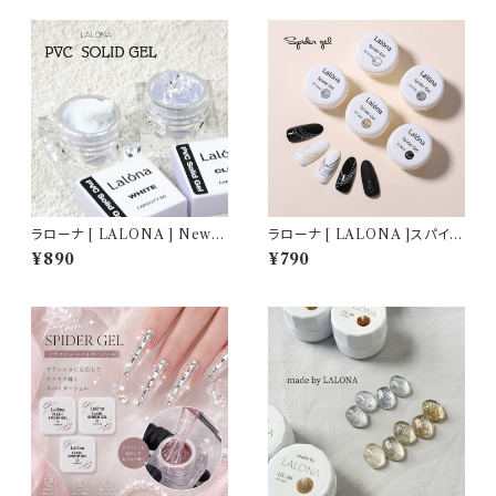
Dネイル
ジェル/オレンジ/ブラウン
ラローナ [ LALONA ] New P
ラローナ [ LALONA ]スパイダ
VCソリッドジェル ( 5g ) デコジ
ージェル ( 3g ) ( 全5色 )ネイル
¥890
¥790
ェル / 3D / クレイジェル / 粘土
アート/ラインアートジェル/ジェ
/ パーツ作成 / ジェルネイル /
ルネイル/ライナージェル
ネイルアート