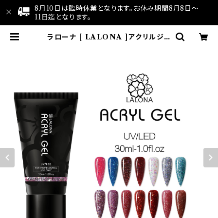
8月10日は臨時休業となります。お休み期間8月8日～
11日迄となります。
ラローナ [ LALONA ]アクリルジェ
ル ( グリッターカラー ) ( 30ml )ポ
リジェル/ジェルネイル/ネイル/長さ
出し/時短ネイル/セルフネイル | LA
LONA