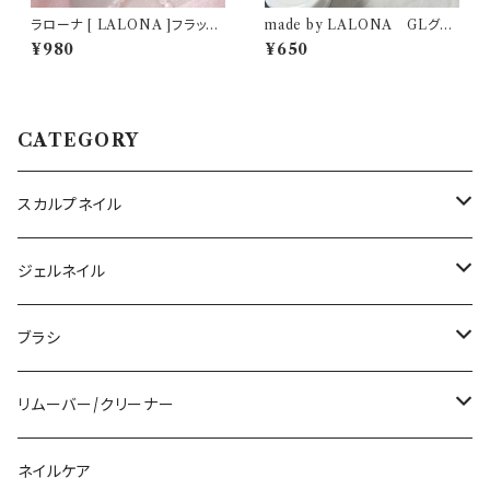
ラローナ [ LALONA ]フラッシ
made by LALONA GLグリ
ュスパイダージェル ( 3g ) ( 全3
ッタージェル ( 3g ) ジェルネイ
¥980
¥650
色 )ネイルアート/ラインアート
ル/ネイル/カラージェル/キラキ
ジェル/ジェルネイル/ライナージ
ララメ/ホロ/ネイル/ニュアンス
ェル
ネイル
CATEGORY
スカルプネイル
アクリルジェル
ジェルネイル
アクリルリキッド
トップジェル
ブラシ
その他ツール
ベースジェル
ジェルブラシ
リムーバー/クリーナー
ファンクションジェル
アクリルブラシ
リムーバー
ネイルケア