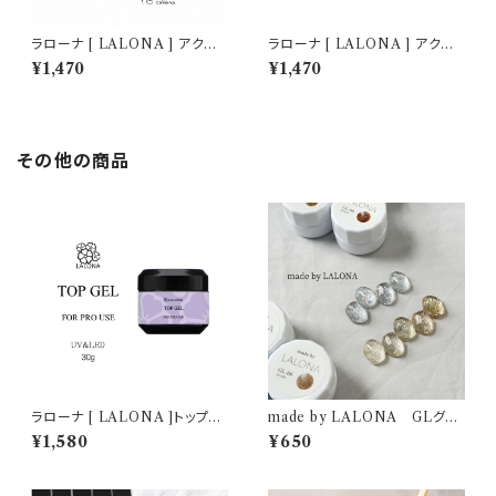
ラローナ [ LALONA ] アクリ
ラローナ [ LALONA ] アクリ
ルジェル ( スパークリングカラー
ルジェル ( プレミアムクリア ) (
¥1,470
¥1,470
) ( 30ml )アクリルスカルプ/ス
30ml ) アクリルスカルプ/スカ
カルプチュア/スカルプチャー/ポ
ルプチュア/スカルプチャー/人工
リジェル/ジェルネイル
爪/アクリルポリマー/ポリジェル
その他の商品
ラローナ [ LALONA ]トップジ
made by LALONA GLグリ
ェル ( 15g×2個セットで30g ) (
ッタージェル ( 3g ) ジェルネイ
¥1,580
¥650
コンテナタイプ )ジェルネイル/
ル/ネイル/カラージェル/キラキ
サロン専売
ララメ/ホロ/ネイル/ニュアンス
ネイル