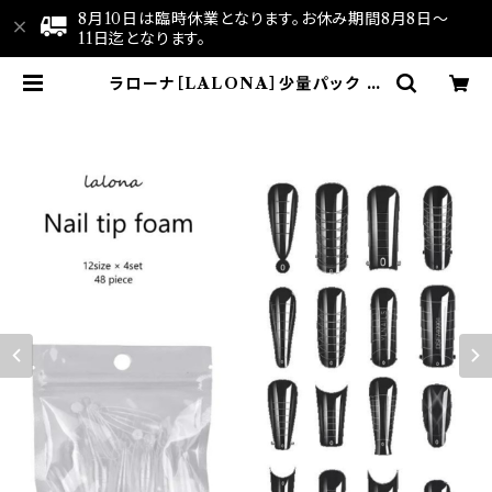
8月10日は臨時休業となります。お休み期間8月8日～
11日迄となります。
ラローナ［LALONA］少量パック ア
クリリックチップフォーム ( 12サイズ
各4枚入 ) | LALONA