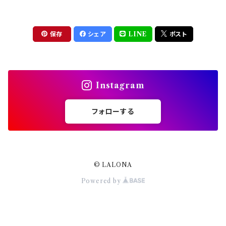
セット
ドライフラワー
集塵機
保存
シェア
LINE
ポスト
ステッカーシール
ビット
Instagram
ジュエリー
フォローする
ホイル・フレーク
パーツ
© LALONA
Powered by
スタッズリベット
ブリオン