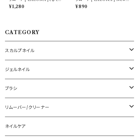
マグネット装置 ( ピンクかホワ
ロップジェル (36色 ) ( 7ml )ジ
¥1,280
¥890
イト ) ジェルネイル/簡単マグネ
ェルネイル/セルフネイル/ゼリー
ット/ネオジム/磁石/マグネットジ
カラー
ェル/ネイルアート
CATEGORY
スカルプネイル
アクリルジェル
ジェルネイル
アクリルリキッド
トップジェル
ブラシ
その他ツール
ベースジェル
ジェルブラシ
リムーバー/クリーナー
ファンクションジェル
アクリルブラシ
リムーバー
ネイルケア