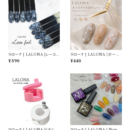
ラローナ [ LALONA ]レース
ラローナ [ LALONA ］ボール
柄転写フィルム( 003 )( 10種セ
チェーン ( 3タイプ ) ピクシーネ
¥590
¥440
ット20cm) ジェルネイル/ネイル
イル/バロックネイル / 囲みアー
アート/転写フィルム/ネイルホイ
ト/ネイルアート・ジェルネイル
ル/韓国ネイル
ラローナ [ LALONA ]くるくる
ラローナ [ LALONA ] Newシ