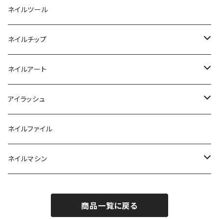
カラージェル
マグネット
クリーナー
ネイルツール
ベーシックカラージェル
その他
アセトン
ネイルチップ
マグネットジェル
エタノール
ノーマルチップ
ネイルアート
ラメ・パールカラージェル
ソフトジェルチップ
パール
アイラッシュ
クリア系カラー
ツール
パウダー
まつげ
ネイルファイル
クレイ・マイカジェル・３D
ストーン
グルー/リムーバー
ネイルマシン
インク
ラメグリッター・ホログラム
ツール
ライト
エフェクトジェル
商品一覧に戻る
シェル
ドリル