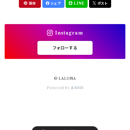
ドライフラワー
集塵機
保存
シェア
LINE
ポスト
ステッカーシール
ビット
Instagram
ジュエリー
フォローする
ホイル・フレーク
パーツ
© LALONA
Powered by
スタッズリベット
ブリオン
シリコンモールド