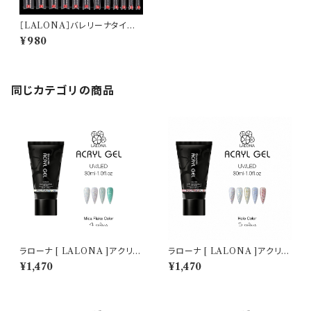
［LALONA］バレリーナタイプ
アクリリックネイルフォーム ( 12
¥980
サイズ)
同じカテゴリの商品
ラローナ [ LALONA ]アクリル
ラローナ [ LALONA ]アクリル
ジェル ( マイカフレークカラー )
ジェル ( ホロカラー ) ( 30ml )
¥1,470
¥1,470
( 30ml )アクリルスカルプ/スカ
アクリルスカルプ/スカルプチュ
ルプチュア/スカルプチャー/人工
ア/アクリルポリマー/ポリジェル
爪/アクリルポリマー/ポリジェル