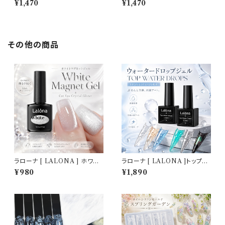
¥1,470
¥1,470
) ( 30ml )アクリルスカルプ/ス
30ml ) アクリルスカルプ/スカ
カルプチュア/スカルプチャー/ポ
ルプチュア/スカルプチャー/人工
リジェル/ジェルネイル
爪/アクリルポリマー/ポリジェル
その他の商品
ラローナ [ LALONA ] ホワイ
ラローナ [ LALONA ]トップウ
トキャットアイジェル ( ホワイト
ォータードロップジェル( 5gセッ
¥980
¥1,890
マグネットジェル )( 7ml ) ジェ
ト ) ネイルアート/ぽちょんネイ
ルネイル/ネイル/セルフネイル/
ル/ジェルネイル/ドロップアート/
マグジェル/韓国ネイル
セルフネイル/立体アート