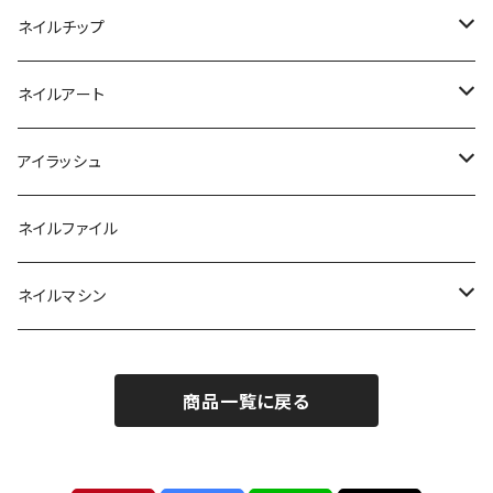
ベーシックカラージェル
その他
アセトン
ネイルチップ
マグネットジェル
エタノール
ノーマルチップ
ネイルアート
ラメ・パールカラージェル
ソフトジェルチップ
パール
アイラッシュ
クリア系カラー
ツール
パウダー
まつげ
ネイルファイル
クレイ・マイカジェル・３D
ストーン
グルー/リムーバー
ネイルマシン
インク
ラメグリッター・ホログラム
ツール
ライト
エフェクトジェル
商品一覧に戻る
シェル
ドリル
セット