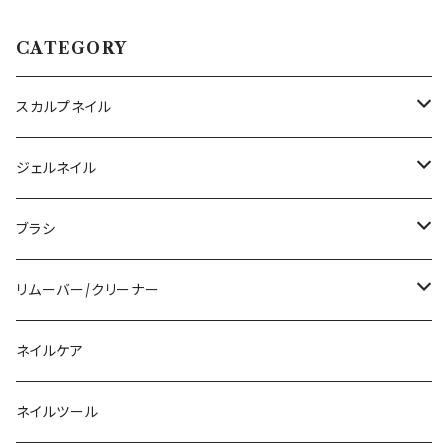
トネイル
ピンクベージュ
CATEGORY
スカルプネイル
アクリルジェル
ジェルネイル
アクリルリキッド
トップジェル
ブラシ
その他ツール
ベースジェル
ジェルブラシ
リムーバー/クリーナー
ファンクションジェル
アクリルブラシ
リムーバー
ネイルケア
カラージェル
マグネット
クリーナー
ネイルツール