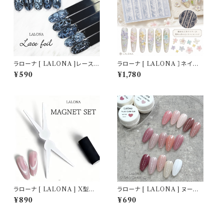
ラローナ [ LALONA ]レース
ラローナ [ LALONA ］ネイル
柄転写フィルム( 003 )( 10種セ
シリコンモールド ( スプリングガ
¥590
¥1,780
ット20cm) ジェルネイル/ネイル
ーデン ) ジェルネイル/レジン/
アート/転写フィルム/ネイルホイ
ハンドメイド/ネイルパーツ/3D
ル/韓国ネイル
ネイル
ラローナ [ LALONA ] X型マ
ラローナ [ LALONA ] ヌード
グネットツール ( マグネット無し
カラージェルNCP( 15色から )
¥890
¥690
) ジェルネイル/フレンチマグネッ
ジェルネイル/ネイル/オフィスカ
トツール/ネイルアート/マグネッ
ラー/セルフネイル/ママネイル/