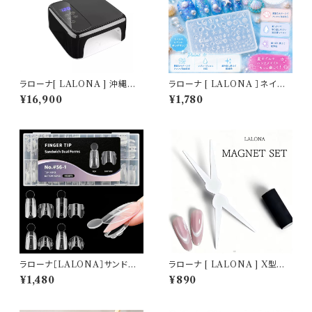
ラローナ[ LALONA ] 沖縄不
ラローナ [ LALONA ］ネイル
可 コードレススタイリッシュネイ
シリコンモールド ( 海シリーズ )
¥16,900
¥1,780
ルライト602Pro ( 72W ) ( U
ジェルネイル/レジン/ハンドメイ
V/LED )ジェルネイル/UVライ
ド/ネイルパーツ/3Dネイル
ト/センサー付/レジン/セルフ/タ
イマー付き
ラローナ［LALONA］サンドウィ
ラローナ [ LALONA ] X型マ
ッチネイルフォーム( 4タイプ )
グネットツール ( マグネット無し
¥1,480
¥890
アクリルジェル/ポリジェル/ハー
) ジェルネイル/フレンチマグネッ
ドジェル/時短ネイル/デュアルネ
トツール/ネイルアート/マグネッ
イルフォーム
トネイル