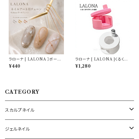
ラローナ [ LALONA ］ボール
ラローナ [ LALONA ]くるくる
チェーン ( 3タイプ ) ピクシーネ
マグネット装置 ( ピンクかホワ
¥440
¥1,280
イル/バロックネイル / 囲みアー
イト ) ジェルネイル/簡単マグネ
ト/ネイルアート・ジェルネイル
ット/ネオジム/磁石/マグネットジ
ェル/ネイルアート
CATEGORY
スカルプネイル
アクリルジェル
ジェルネイル