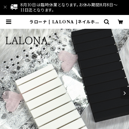
8月10日は臨時休業となります。お休み期間8月8日～
11日迄となります。
ラローナ [ LALONA ]ネイルホイ
ルホルダー( ホワイト/ブラック ) ホ
イル収納/ネイルアート/転写フィル
ム/ネイルホイル/韓国ネイル | LAL
ONA