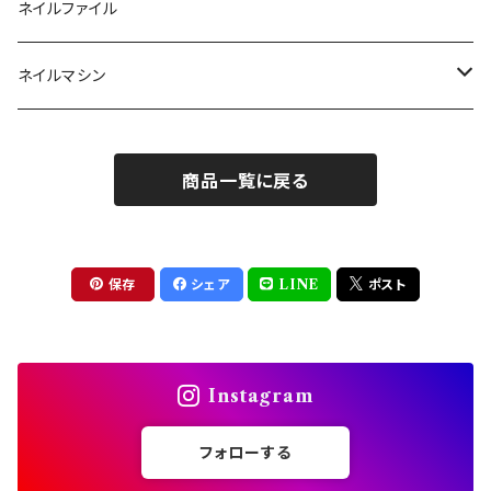
ツール
パウダー
まつげ
ネイルファイル
クレイ・マイカジェル・３D
ストーン
グルー/リムーバー
ネイルマシン
インク
ラメグリッター・ホログラム
ツール
ライト
エフェクトジェル
商品一覧に戻る
シェル
ドリル
セット
ドライフラワー
集塵機
保存
シェア
LINE
ポスト
ステッカーシール
ビット
Instagram
ジュエリー
フォローする
ホイル・フレーク