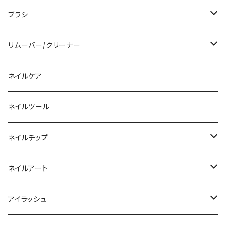
アクリルリキッド
トップジェル
ブラシ
その他ツール
ベースジェル
ジェルブラシ
リムーバー/クリーナー
ファンクションジェル
アクリルブラシ
リムーバー
ネイルケア
カラージェル
マグネット
クリーナー
ネイルツール
ベーシックカラージェル
その他
アセトン
ネイルチップ
マグネットジェル
エタノール
ノーマルチップ
ネイルアート
ラメ・パールカラージェル
ソフトジェルチップ
パール
アイラッシュ
クリア系カラー