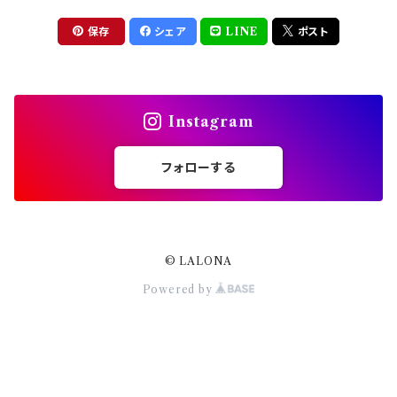
ドライフラワー
集塵機
保存
シェア
LINE
ポスト
ステッカーシール
ビット
Instagram
ジュエリー
フォローする
ホイル・フレーク
パーツ
© LALONA
Powered by
スタッズリベット
ブリオン