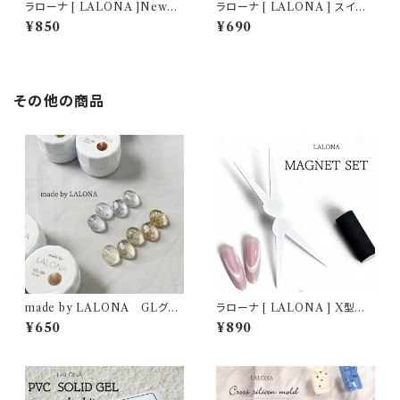
ラローナ [ LALONA ]Newオ
ラローナ [ LALONA ] スイー
パールフレーク オーロラ( WK )
トミックスオーロラフレーク( 2g
¥850
¥690
( 9カラーから )ホログラム,ラン
)( 3Type ) ホワイトオーロラ/ラ
ダムカット,オーロラ,ジェルネイ
メフレーク/ネイルホロアート/ジ
ル,レジン,アート
ェルネイル
その他の商品
made by LALONA GLグリ
ラローナ [ LALONA ] X型マ
ッタージェル ( 3g ) ジェルネイ
グネットツール ( マグネット無し
¥650
¥890
ル/ネイル/カラージェル/キラキ
) ジェルネイル/フレンチマグネッ
ララメ/ホロ/ネイル/ニュアンス
トツール/ネイルアート/マグネッ
ネイル
トネイル