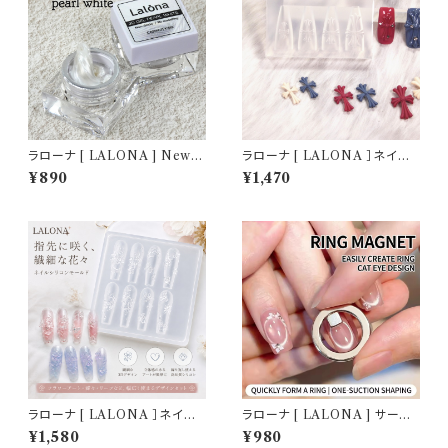
ラローナ [ LALONA ] New P
ラローナ [ LALONA ］ネイル
VCソリッドジェル( パールホワ
シリコンモールド ( クロス・4デ
¥890
¥1,470
イト ) ( 5g ) デコジェル / 3D /
ザイン ) ジェルネイル/レジン/
クレイジェル / 粘土 / パーツ作
ハンドメイド/ネイルパーツ/3D
成 / ジェルネイル / ネイルアー
ネイル
ト
ラローナ [ LALONA ］ネイル
ラローナ [ LALONA ] サーク
シリコンモールド ( フラワー＆バ
ル型マグネットツール ( キューブ
¥1,580
¥980
タフライ ) ジェルネイル/レジン/
1個付き ) ジェルネイル/メグネッ