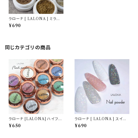
ラローナ [ LALONA ] ミラー
パウダー ( 2g )( 6色 ) ニュアン
¥690
スネイル / トレンドカラー / ゴー
ルド系 / シルバー系 /大人ニュア
ンス
同じカテゴリの商品
ラローナ [LALONA] ハイフラ
ラローナ [ LALONA ] スイー
ッシュパウダー ( 2g )( 12種 )
トミックスフラッシュパウダー( 2
¥650
¥690
大容量/フラッシュネイル/キラキ
g )ジェルネイル/ホワイトオーロ
ラネイルパウダー/ジェルネイル/
ラ/ブラックレインボー/シュガー
ネイル/セルフ/反射パウダー
パウダー/ネイルアート