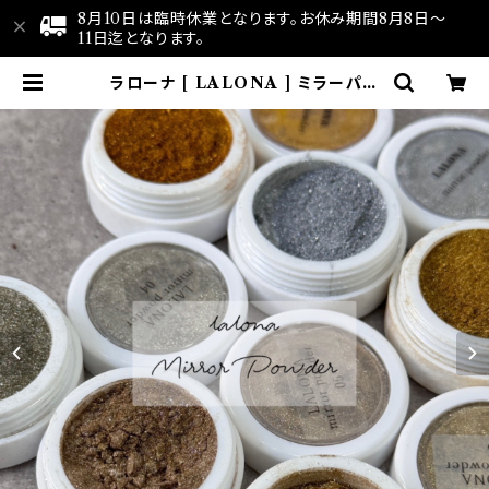
8月10日は臨時休業となります。お休み期間8月8日～
11日迄となります。
ラローナ [ LALONA ] ミラーパウ
ダー ( 2g )( 6色 ) ニュアンスネイル
/ トレンドカラー / ゴールド系 / シル
バー系 /大人ニュアンス | LALONA