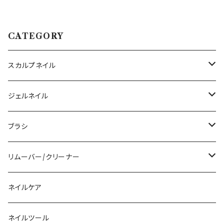
ハンドメイド/ネイルパーツ/3D
トジェル/リングアート/天使の輪
ネイル
CATEGORY
スカルプネイル
アクリルジェル
ジェルネイル
アクリルリキッド
トップジェル
ブラシ
その他ツール
ベースジェル
ジェルブラシ
リムーバー/クリーナー
ファンクションジェル
アクリルブラシ
リムーバー
ネイルケア
カラージェル
マグネット
クリーナー
ネイルツール