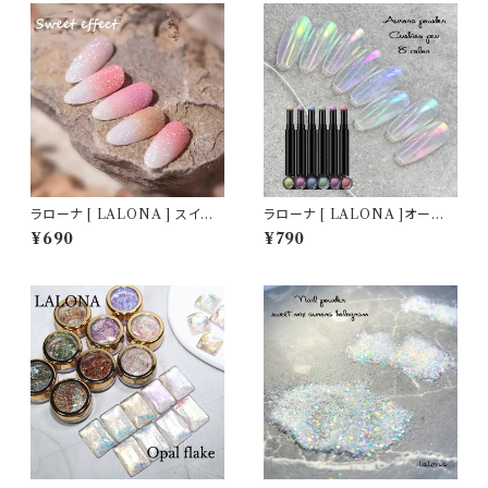
ラローナ [ LALONA ] スイー
ラローナ [ LALONA ]オーロラ
トミックスフラッシュパウダー( 2
パウダー CH( クッションペンタ
¥690
¥790
g )( AHC-12 ) ネイル/ジェル
イプ ) ジェルネイル/ネイルアー
ネイル/ホワイトオーロラ/ブラッ
ト/アイスネイル/氷ネイル/うる
クレインボー/シュガーパウダー
うるネイル/ユニコーンネイル/セ
ルフ