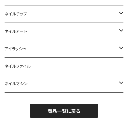
ベーシックカラージェル
その他
アセトン
ネイルチップ
マグネットジェル
エタノール
ノーマルチップ
ネイルアート
ラメ・パールカラージェル
ソフトジェルチップ
パール
アイラッシュ
クリア系カラー
ツール
パウダー
まつげ
ネイルファイル
クレイ・マイカジェル・３D
ストーン
グルー/リムーバー
ネイルマシン
インク
ラメグリッター・ホログラム
ツール
ライト
エフェクトジェル
商品一覧に戻る
シェル
ドリル
セット