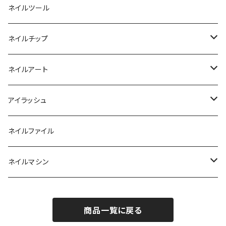
カラージェル
マグネット
クリーナー
ネイルツール
ベーシックカラージェル
その他
アセトン
ネイルチップ
マグネットジェル
エタノール
ノーマルチップ
ネイルアート
ラメ・パールカラージェル
ソフトジェルチップ
パール
アイラッシュ
クリア系カラー
ツール
パウダー
まつげ
ネイルファイル
クレイ・マイカジェル・３D
ストーン
グルー/リムーバー
ネイルマシン
インク
ラメグリッター・ホログラム
ツール
ライト
エフェクトジェル
商品一覧に戻る
シェル
ドリル