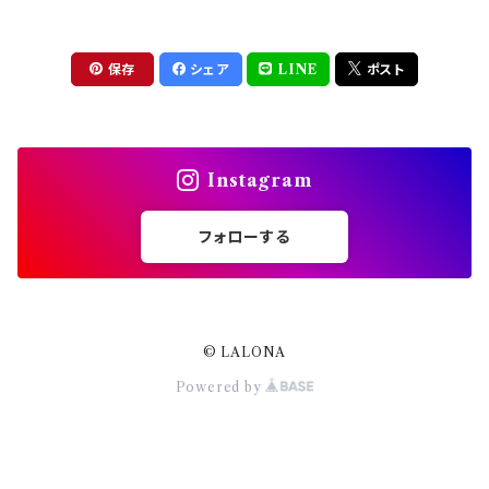
セット
ドライフラワー
集塵機
保存
シェア
LINE
ポスト
ステッカーシール
ビット
Instagram
ジュエリー
フォローする
ホイル・フレーク
パーツ
© LALONA
Powered by
スタッズリベット
ブリオン