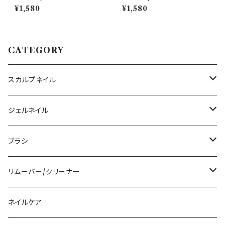
シリコンモールド ( ミニクロス＆
シリコンモールド ( フラワー＆バ
¥1,580
¥1,580
ユリタイプ ) ジェルネイル/レジ
タフライ ) ジェルネイル/レジン/
ン/ハンドメイド/ネイルパーツ/3
ハンドメイド/ネイルパーツ/3D
Dネイル
ネイル
CATEGORY
スカルプネイル
アクリルジェル
ジェルネイル
アクリルリキッド
トップジェル
ブラシ
その他ツール
ベースジェル
ジェルブラシ
リムーバー/クリーナー
ファンクションジェル
アクリルブラシ
リムーバー
ネイルケア