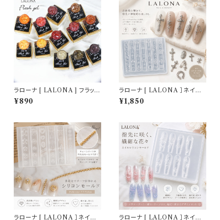
ラローナ [ LALONA ] フラッシ
ラローナ [ LALONA ］ネイル
ュジェル ( G22 ) ( 3g ) ジェル
シリコンモールド ( パンク＆ゴシ
¥890
¥1,850
ネイル/韓国ネイル/セルフネイ
ック ) ジェルネイル/レジン/ハン
ル/レッドカラージェル/キラキラ
ドメイド/ネイルパーツ/3Dネイ
ジェル/オレンジ/ブラウン
ル
ラローナ [ LALONA ］ネイル
ラローナ [ LALONA ］ネイル