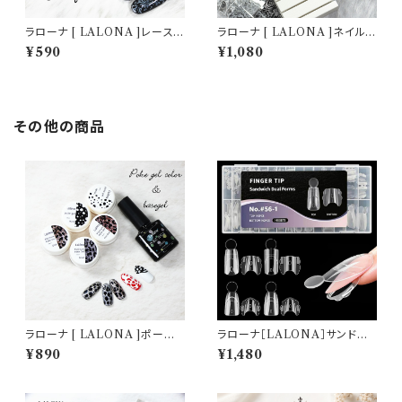
ラローナ [ LALONA ]レース
ラローナ [ LALONA ]ネイル
柄転写フィルム( 003 )( 10種セ
ホイルホルダー( ホワイト/ブラッ
¥590
¥1,080
ット20cm) ジェルネイル/ネイル
ク ) ホイル収納/ネイルアート/
アート/転写フィルム/ネイルホイ
転写フィルム/ネイルホイル/韓国
ル/韓国ネイル
ネイル
その他の商品
ラローナ [ LALONA ]ポーク
ラローナ［LALONA］サンドウィ
ジェル ( ベースジェル/カラージ
ッチネイルフォーム( 4タイプ )
¥890
¥1,480
ェル ) ネイルアート/網目模様/
アクリルジェル/ポリジェル/ハー
ジェルネイル/ミラーパウダー/P
ドジェル/時短ネイル/デュアルネ
OKE
イルフォーム