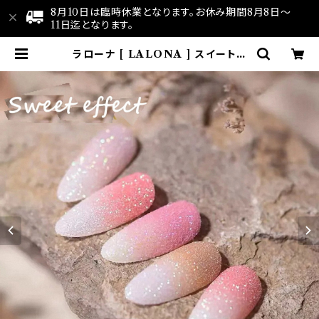
8月10日は臨時休業となります。お休み期間8月8日～
11日迄となります。
ラローナ [ LALONA ] スイートミ
ックスフラッシュパウダー( 2g )( AH
C-12 ) ネイル/ジェルネイル/ホワイ
トオーロラ/ブラックレインボー/シュ
ガーパウダー | LALONA