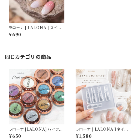
ラローナ [ LALONA ] スイー
トミックスフラッシュパウダー( 2
¥690
g )( AHC-12 ) ネイル/ジェル
ネイル/ホワイトオーロラ/ブラッ
クレインボー/シュガーパウダー
同じカテゴリの商品
ラローナ [LALONA] ハイフラ
ラローナ [ LALONA ］ネイル
ッシュパウダー ( 2g )( 12種 )
シリコンモールド ( BIGバタフラ
¥650
¥1,580
大容量/フラッシュネイル/キラキ
イ ) ジェルネイル/レジン/ハンド