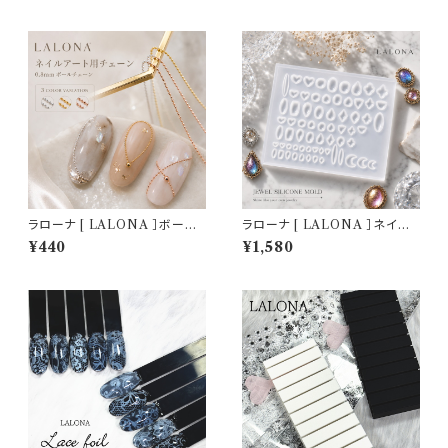
ラネイルパウダー/ジェルネイル/
メイド/ネイルパーツ/3Dネイル
ネイル/セルフ/反射パウダー
ラローナ [ LALONA ］ボール
ラローナ [ LALONA ］ネイル
チェーン ( 3タイプ ) ピクシーネ
シリコンモールド ( 宝石タイプミ
¥440
¥1,580
イル/バロックネイル / 囲みアー
ニジュエル ) ジェルネイル/レジ
ト/ネイルアート・ジェルネイル
ン/ハンドメイド/ネイルパーツ/3
Dネイル