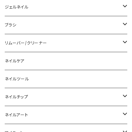
アクリルジェル
ジェルネイル
アクリルリキッド
トップジェル
ブラシ
その他ツール
ベースジェル
ジェルブラシ
リムーバー/クリーナー
ファンクションジェル
アクリルブラシ
リムーバー
ネイルケア
カラージェル
マグネット
クリーナー
ネイルツール
ベーシックカラージェル
その他
アセトン
ネイルチップ
マグネットジェル
エタノール
ノーマルチップ
ネイルアート
ラメ・パールカラージェル