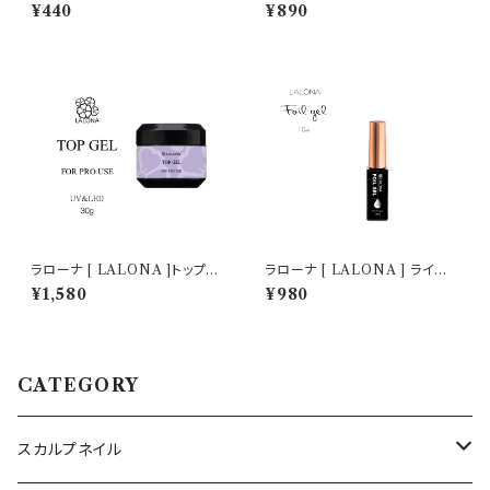
チェーン ( 3タイプ ) ピクシーネ
ジェル ( ベースジェル/カラージ
¥440
¥890
イル/バロックネイル / 囲みアー
ェル ) ネイルアート/網目模様/
ト/ネイルアート・ジェルネイル
ジェルネイル/ミラーパウダー/P
OKE
ラローナ [ LALONA ]トップジ
ラローナ [ LALONA ] ライン
ェル ( 15g×2個セットで30g ) (
ブラシ ホイルジェル ( 10ml ) ネ
¥1,580
¥980
コンテナタイプ )ジェルネイル/
イルアート / 転写ジェル / 箔 /
サロン専売
フィルム / ネイルホイル
CATEGORY
スカルプネイル