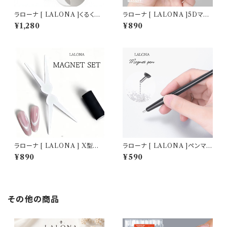
ラローナ [ LALONA ]くるくる
ラローナ [ LALONA ]5Dマグ
マグネット装置 ( ピンクかホワ
ネット ( ホワイト/ピンク ) ジェ
¥1,280
¥890
イト ) ジェルネイル/簡単マグネ
ルネイル/特大マグネット/ネオジ
ット/ネオジム/磁石/マグネットジ
ム/磁石/マグネットジェル/ネイ
ェル/ネイルアート
ルアート
ラローナ [ LALONA ] X型マ
ラローナ [ LALONA ]ペンマグ
グネットツール ( マグネット無し
1本 ( ブラック ) くるくる模様/ブ
¥890
¥590
) ジェルネイル/フレンチマグネッ
リオンアート/マグネットジェル/
トツール/ネイルアート/マグネッ
マグネットネイル/ペンタイプマ
トネイル
グネット
その他の商品