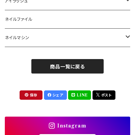
ソフトジェルチップ
パール
アイラッシュ
クリア系カラー
ツール
パウダー
まつげ
ネイルファイル
クレイ・マイカジェル・３D
ストーン
グルー/リムーバー
ネイルマシン
インク
ラメグリッター・ホログラム
ツール
ライト
エフェクトジェル
商品一覧に戻る
シェル
ドリル
セット
ドライフラワー
集塵機
保存
シェア
LINE
ポスト
ステッカーシール
ビット
Instagram
ジュエリー