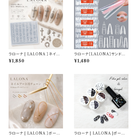
ラローナ [ LALONA ］ネイル
ラローナ［LALONA］サンドウィ
シリコンモールド ( パンク＆ゴシ
ッチネイルフォーム( 5タイプ )
¥1,850
¥1,480
ック ) ジェルネイル/レジン/ハン
アクリルジェル/ポリジェル/ハー
ドメイド/ネイルパーツ/3Dネイ
ドジェル/時短ネイル/デュアルネ
ル
イルフォーム
ラローナ [ LALONA ］ボール
ラローナ [ LALONA ]ポーク