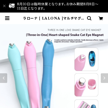
8月10日は臨時休業となります。お休み期間8月8日～
11日迄となります。
ラローナ [ LALONA ]マルチマグネ
ット 1個 ( カラー選べません ) キルテ
ィングアート/ハート/ビー玉/マグネッ
トネイル/マグネットジェル | LALO
NA