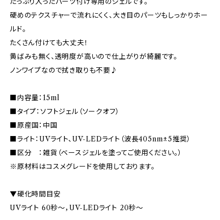
たっぷり入ったパーツ付け専用のジェルです。
硬めのテクスチャーで流れにくく、大き目のパーツもしっかりホー
ルド。
たくさん付けても大丈夫！
黄ばみも無く、透明度が高いので仕上がりが綺麗です。
ノンワイプなので拭き取りも不要♪
■内容量：15ml
■タイプ：ソフトジェル（ソークオフ）
■原産国：中国
■ライト：UVライト、UV-LEDライト（波長405nm±5推奨）
■区分 ：雑貨（ベースジェルを塗ってご使用ください。）
※原材料はコスメグレードを使用しております。
▼硬化時間目安
UVライト 60秒〜，UV-LEDライト 20秒〜