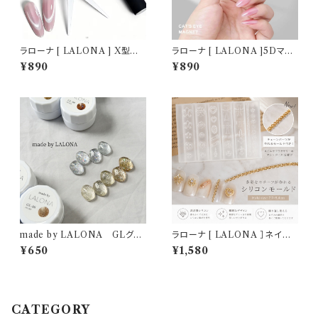
ラローナ [ LALONA ] X型マ
ラローナ [ LALONA ]5Dマグ
グネットツール ( マグネット無し
ネット ( ホワイト/ピンク ) ジェ
¥890
¥890
) ジェルネイル/フレンチマグネッ
ルネイル/特大マグネット/ネオジ
トツール/ネイルアート/マグネッ
ム/磁石/マグネットジェル/ネイ
トネイル
ルアート
made by LALONA GLグリ
ラローナ [ LALONA ］ネイル
ッタージェル ( 3g ) ジェルネイ
シリコンモールド ( ミニクロス＆
¥650
¥1,580
ル/ネイル/カラージェル/キラキ
ユリタイプ ) ジェルネイル/レジ
ララメ/ホロ/ネイル/ニュアンス
ン/ハンドメイド/ネイルパーツ/3
ネイル
Dネイル
CATEGORY