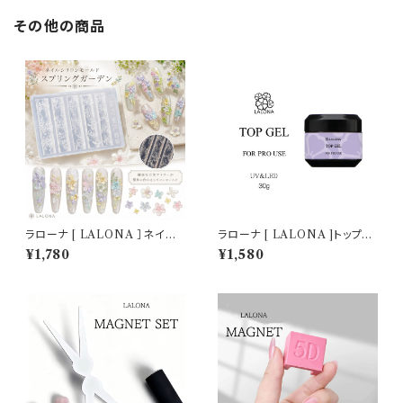
その他の商品
ラローナ [ LALONA ］ネイル
ラローナ [ LALONA ]トップジ
シリコンモールド ( スプリングガ
ェル ( 15g×2個セットで30g ) (
¥1,780
¥1,580
ーデン ) ジェルネイル/レジン/
コンテナタイプ )ジェルネイル/
ハンドメイド/ネイルパーツ/3D
サロン専売
ネイル