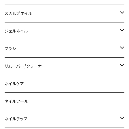
スカルプネイル
アクリルジェル
ジェルネイル
アクリルリキッド
トップジェル
ブラシ
その他ツール
ベースジェル
ジェルブラシ
リムーバー/クリーナー
ファンクションジェル
アクリルブラシ
リムーバー
ネイルケア
カラージェル
マグネット
クリーナー
ネイルツール
ベーシックカラージェル
その他
アセトン
ネイルチップ