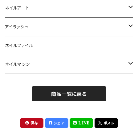
マグネットジェル
エタノール
ノーマルチップ
ネイルアート
ラメ・パールカラージェル
ソフトジェルチップ
パール
アイラッシュ
クリア系カラー
ツール
パウダー
まつげ
ネイルファイル
クレイ・マイカジェル・３D
ストーン
グルー/リムーバー
ネイルマシン
インク
ラメグリッター・ホログラム
ツール
ライト
エフェクトジェル
商品一覧に戻る
シェル
ドリル
セット
ドライフラワー
集塵機
保存
シェア
LINE
ポスト