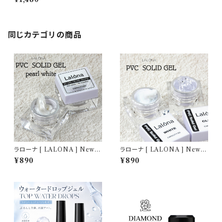
) ジェルネイル/ビジュージェル/
ノンワイプ/パーツ付けジェル/サ
ロン用/業務用
同じカテゴリの商品
ラローナ [ LALONA ] New P
ラローナ [ LALONA ] New P
VCソリッドジェル( パールホワ
VCソリッドジェル ( 5g ) デコジ
¥890
¥890
イト ) ( 5g ) デコジェル / 3D /
ェル / 3D / クレイジェル / 粘土
クレイジェル / 粘土 / パーツ作
/ パーツ作成 / ジェルネイル /
成 / ジェルネイル / ネイルアー
ネイルアート
ト