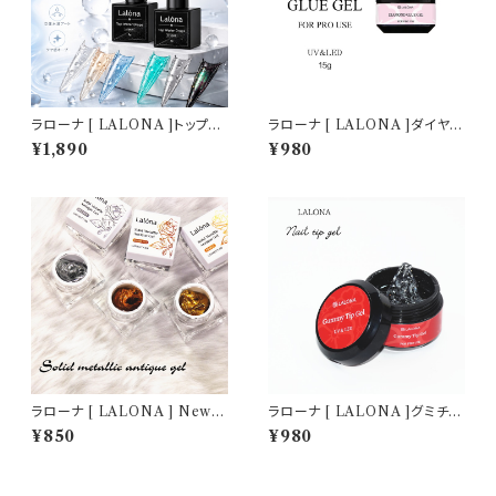
ラローナ [ LALONA ]トップウ
ラローナ [ LALONA ]ダイヤモ
ォータードロップジェル( 5gセッ
ンドグルージェル ( 15g ) ジェル
¥1,890
¥980
ト ) ネイルアート/ぽちょんネイ
ネイル/ビジュージェル/ノンワイ
ル/ジェルネイル/ドロップアート/
プ/パーツ付けジェル/サロン用/
セルフネイル/立体アート
業務用
ラローナ [ LALONA ] New P
ラローナ [ LALONA ]グミチッ
VCソリッドジェル( アンティーク
プジェル ( 15g ) HEMAフリー/
¥850
¥980
メタリック ) ( 5g ) デコジェル /
グミジェル/ネイルチップ/ネイル
3D / クレイジェル / 粘土 / パー
グルー/接着グルー/足爪チップ
ツ作成 /ネイルアート