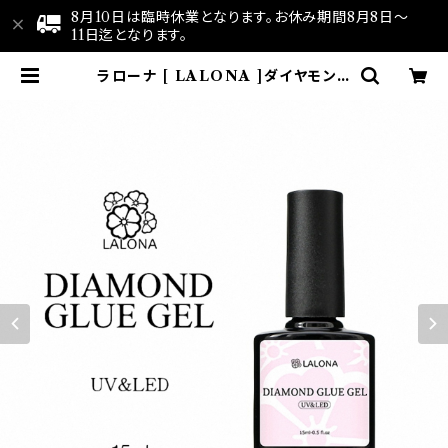
8月10日は臨時休業となります。お休み期間8月8日～
11日迄となります。
ラローナ [ LALONA ]ダイヤモンド
グルージェルボトル ( 15ml ) ジェル
ネイル/ビジュージェル/ノンワイプ/パ
ーツ付けジェル/サロン用/業務用 | L
ALONA