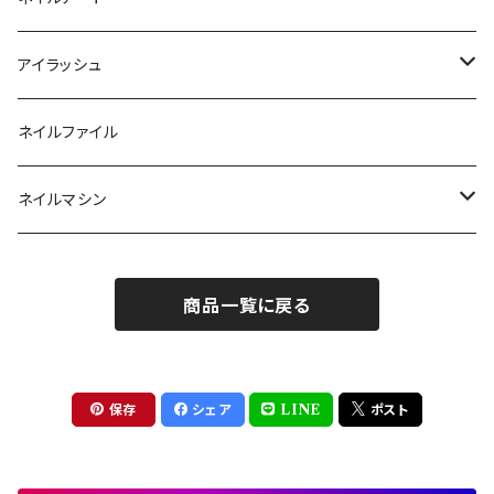
ラメ・パールカラージェル
ソフトジェルチップ
パール
アイラッシュ
クリア系カラー
ツール
パウダー
まつげ
ネイルファイル
クレイ・マイカジェル・３D
ストーン
グルー/リムーバー
ネイルマシン
インク
ラメグリッター・ホログラム
ツール
ライト
エフェクトジェル
商品一覧に戻る
シェル
ドリル
セット
ドライフラワー
集塵機
保存
シェア
LINE
ポスト
ステッカーシール
ビット