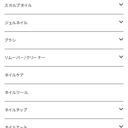
スカルプネイル
アクリルジェル
ジェルネイル
アクリルリキッド
トップジェル
ブラシ
その他ツール
ベースジェル
ジェルブラシ
リムーバー/クリーナー
ファンクションジェル
アクリルブラシ
リムーバー
ネイルケア
カラージェル
マグネット
クリーナー
ネイルツール
ベーシックカラージェル
その他
アセトン
ネイルチップ
マグネットジェル
エタノール
ノーマルチップ
ネイルアート