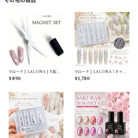
その他の商品
ラローナ [ LALONA ] X型マ
ラローナ [ LALONA ］ネイル
グネットツール ( マグネット無し
シリコンモールド ( スプリングガ
¥890
¥1,780
) ジェルネイル/フレンチマグネッ
ーデン ) ジェルネイル/レジン/
トツール/ネイルアート/マグネッ
ハンドメイド/ネイルパーツ/3D
トネイル
ネイル