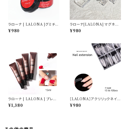
ラローナ [ LALONA ]グミチッ
ラローナ[LALONA] マグネット
プジェル ( 15g ) HEMAフリー/
無しネイルチップスタンド( 5個
¥980
¥980
グミジェル/ネイルチップ/ネイル
＋ベース )ネイルチップ作成/マ
グルー/接着グルー/足爪チップ
グネットアート/マグネットジェ
ル/ハンドメイド
ラローナ [ LALONA ] プレス
［LALONA］アクリリックネイル
オングルージェル ( 15ml )ジェ
フォーム ( 12サイズ)
¥1,380
¥980
ルチップ接着剤