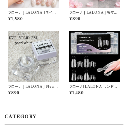
ラローナ [ LALONA ］ネイル
ラローナ [ LALONA ] 桜マグ
シリコンモールド ( BIGバタフラ
ネットジェル( ポリッシュタイプ )
¥1,580
¥890
イ ) ジェルネイル/レジン/ハンド
( 5g ) ジェルネイル/ネイル/セ
メイド/ネイルパーツ/3Dネイル
ルフネイル/マグジェル/韓国ネイ
ル/HEMAフリー
ラローナ [ LALONA ] New P
ラローナ［LALONA］サンドウィ
VCソリッドジェル( パールホワ
ッチネイルフォーム( 4タイプ )
¥890
¥1,480
イト ) ( 5g ) デコジェル / 3D /
アクリルジェル/ポリジェル/ハー
クレイジェル / 粘土 / パーツ作
ドジェル/時短ネイル/デュアルネ
成 / ジェルネイル / ネイルアー
イルフォーム
ト
CATEGORY