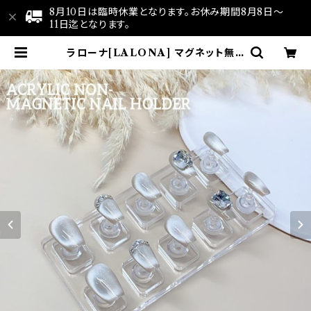
8月10日は臨時休業となります。お休み期間8月8日～
11日迄となります。
ラローナ[LALONA] マグネット無し
ネイルチップスタンド(10個＋ベース
セット )ネイルチップ作成/マグネット
アート/マグネットジェル/ハンドメイ
ド | LALONA