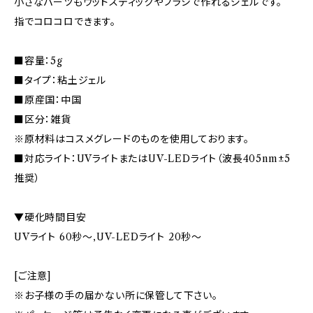
小さなパーツもウッドスティックやブラシで作れるジェルです。
指でコロコロできます。
■容量：5g
■タイプ：粘土ジェル
■原産国：中国
■区分：雑貨
※原材料はコスメグレードのものを使用しております。
■対応ライト：UVライトまたはUV-LEDライト（波長405nm±5
推奨）
▼硬化時間目安
UVライト 60秒〜,UV-LEDライト 20秒〜
[ご注意]
※お子様の手の届かない所に保管して下さい。