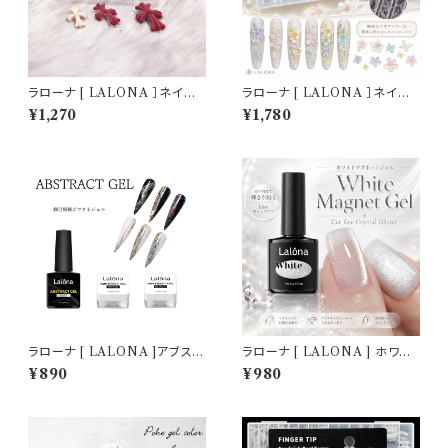
ラローナ [ LALONA ］ネイル
ラローナ [ LALONA ］ネイル
シリコンモールド ( クロス・3デ
シリコンモールド ( スプリングガ
¥1,270
¥1,780
ザイン ) ジェルネイル/レジン/
ーデン ) ジェルネイル/レジン/
ハンドメイド/ネイルパーツ/3D
ハンドメイド/ネイルパーツ/3D
ネイル
ネイル
ラローナ [ LALONA ]アブスト
ラローナ [ LALONA ] ホワイ
ラクトジェル ( ベース/ブラック/
トキャットアイジェル ( ホワイト
¥890
¥980
ホワイト ) ネイルアート/網目模
マグネットジェル )( 7ml ) ジェ
様/ジェルネイル/ミラーパウダー
ルネイル/ネイル/セルフネイル/
マグジェル/韓国ネイル