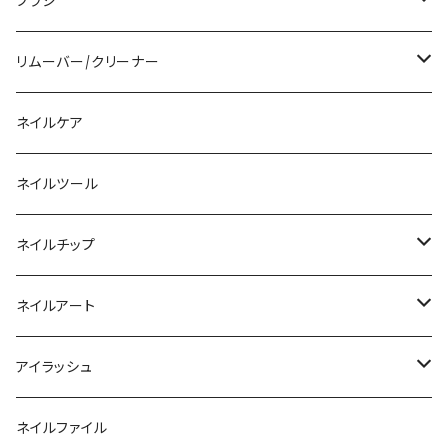
アクリルリキッド
トップジェル
ブラシ
その他ツール
ベースジェル
ジェルブラシ
リムーバー/クリーナー
ファンクションジェル
アクリルブラシ
リムーバー
ネイルケア
カラージェル
マグネット
クリーナー
ネイルツール
ベーシックカラージェル
その他
アセトン
ネイルチップ
マグネットジェル
エタノール
ノーマルチップ
ネイルアート
ラメ・パールカラージェル
ソフトジェルチップ
パール
アイラッシュ
クリア系カラー
ツール
パウダー
まつげ
ネイルファイル