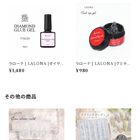
セルフネイル/立体アート
業務用
ラローナ [ LALONA ]ダイヤモ
ラローナ [ LALONA ]グミチッ
ンドグルージェルボトル ( 15ml
プジェル ( 15g ) HEMAフリー/
¥1,480
¥980
) ジェルネイル/ビジュージェル/
グミジェル/ネイルチップ/ネイル
ノンワイプ/パーツ付けジェル/サ
グルー/接着グルー/足爪チップ
ロン用/業務用
その他の商品