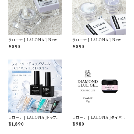
ラローナ [ LALONA ] New P
ラローナ [ LALONA ] New P
VCソリッドジェル( パールホワ
VCソリッドジェル ( 5g ) デコジ
¥890
¥890
イト ) ( 5g ) デコジェル / 3D /
ェル / 3D / クレイジェル / 粘土
クレイジェル / 粘土 / パーツ作
/ パーツ作成 / ジェルネイル /
成 / ジェルネイル / ネイルアー
ネイルアート
ト
ラローナ [ LALONA ]トップウ
ラローナ [ LALONA ]ダイヤモ
ォータードロップジェル( 5gセッ
ンドグルージェル ( 15g ) ジェル
¥1,890
¥980
ト ) ネイルアート/ぽちょんネイ
ネイル/ビジュージェル/ノンワイ
ル/ジェルネイル/ドロップアート/
プ/パーツ付けジェル/サロン用/