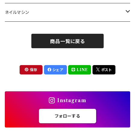
クレイ・マイカジェル・３D
ストーン
グルー/リムーバー
ネイルマシン
インク
ラメグリッター・ホログラム
ツール
ライト
エフェクトジェル
商品一覧に戻る
シェル
ドリル
セット
ドライフラワー
集塵機
保存
シェア
LINE
ポスト
ステッカーシール
ビット
Instagram
ジュエリー
フォローする
ホイル・フレーク