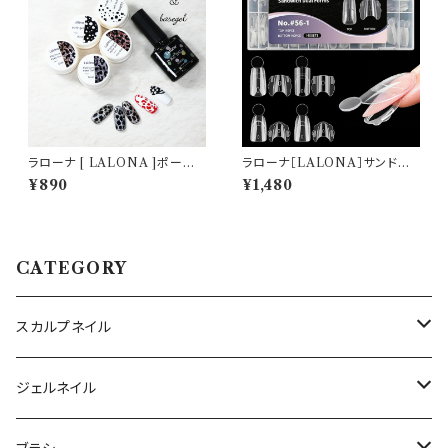
ラローナ [ LALONA ]ポーク
ラローナ［LALONA］サンドウィ
ジェル ( ベースジェル/カラージ
ッチネイルフォーム( 4タイプ )
¥890
¥1,480
ェル ) ネイルアート/網目模様/
アクリルジェル/ポリジェル/ハー
ジェルネイル/ミラーパウダー/P
ドジェル/時短ネイル/デュアルネ
OKE
イルフォーム
CATEGORY
スカルプネイル
アクリルジェル
ジェルネイル