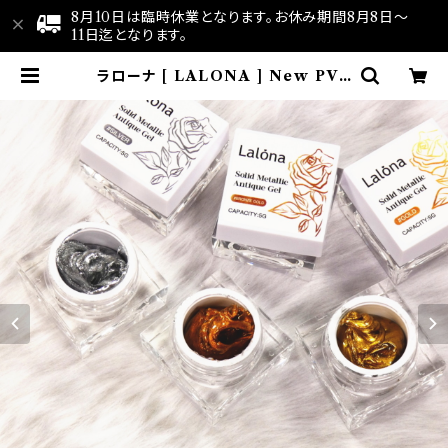
8月10日は臨時休業となります。お休み期間8月8日～
11日迄となります。
ラローナ [ LALONA ] New PVC
ソリッドジェル( アンティークメタリッ
ク ) ( 5g ) デコジェル / 3D / クレ
イジェル / 粘土 / パーツ作成 /ネイ
ルアート | LALONA