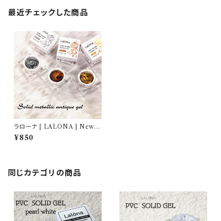
最近チェックした商品
ラローナ [ LALONA ] New P
VCソリッドジェル( アンティーク
¥850
メタリック ) ( 5g ) デコジェル /
3D / クレイジェル / 粘土 / パー
ツ作成 /ネイルアート
同じカテゴリの商品