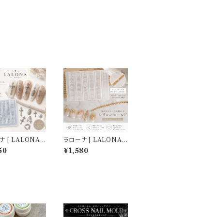
 [ LALONA ］
ラローナ [ LALONA ］
シリコンモールド
ネイルシリコンモールド
50
¥1,580
ク＆ゴシック ) ジ
( ミニクロス＆ユリタイ
イル/レジン/ハン
プ ) ジェルネイル/レジ
ド/ネイルパーツ/
ン/ハンドメイド/ネイル
イル
パーツ/3Dネイル