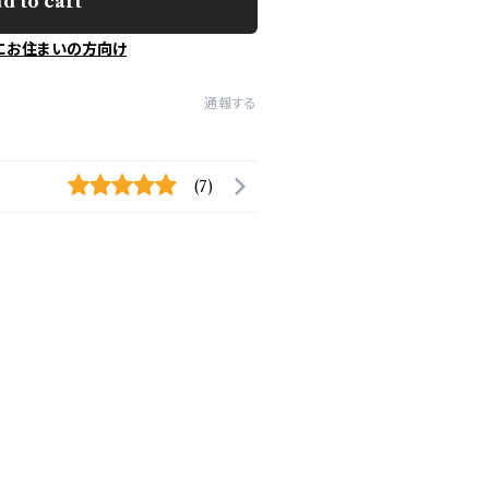
d to cart
にお住まいの方向け
通報する
(7)