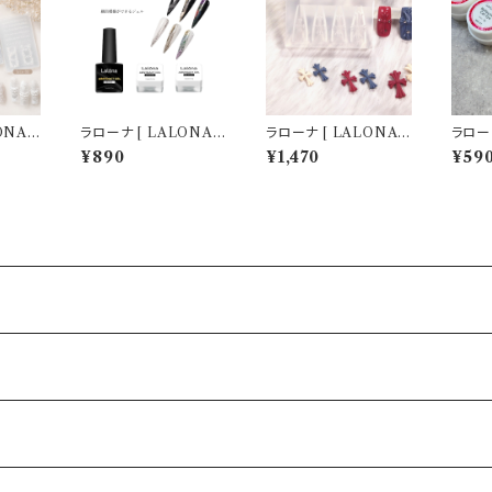
ONA ］
ラローナ [ LALONA ]
ラローナ [ LALONA ］
ラローナ
ールド
アブストラクトジェル (
ネイルシリコンモールド
リフレ
¥890
¥1,470
¥59
タイプか
ベース/ブラック/ホワイ
( クロス・4デザイン )
イジェル 
ル/レジ
ト ) ネイルアート/網目
ジェルネイル/レジン/ハ
ジェル
ネイル
模様/ジェルネイル/ミラ
ンドメイド/ネイルパー
ラッシ
ル
ーパウダー
ツ/3Dネイル
トネイ
ル/韓