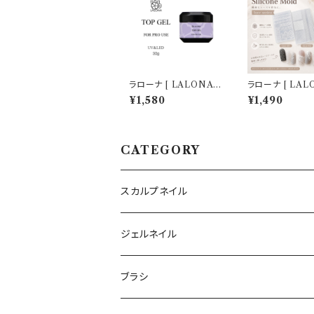
ラローナ [ LALONA ]
ラローナ [ LAL
トップジェル ( 15g×2個
ネイルシリコンモ
¥1,580
¥1,490
セットで30g ) ( コンテ
( レース柄 / 3
ナタイプ )ジェルネイル/
ら ) ジェルネイ
サロン専売
ン/ハンドメイド/
パーツ/3Dネイ
CATEGORY
スカルプネイル
アクリルジェル
ジェルネイル
アクリルリキッド
トップジェル
ブラシ