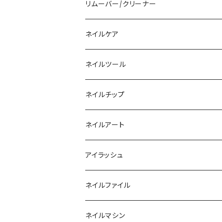
その他ツール
ベースジェル
ジェルブラシ
リムーバー/クリーナー
ファンクションジェル
アクリルブラシ
リムーバー
ネイルケア
カラージェル
マグネット
クリーナー
ネイルツール
ベーシックカラージェル
その他
アセトン
ネイルチップ
マグネットジェル
エタノール
ノーマルチップ
ネイルアート
ラメ・パールカラージェル
ソフトジェルチップ
パール
アイラッシュ
クリア系カラー
ツール
パウダー
まつげ
ネイルファイル
クレイ・マイカジェル・３D
ストーン
グルー/リムーバー
ネイルマシン