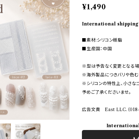
¥1,490
International shipping
■素材:シリコン樹脂
■生産国：中国
※型は予告なく変更となる場
※海外製品につきバリや色む
※シリコンの特性上、小さな
予めご了承くださいませ。
広告文責 East LLC.（018-
Internationa