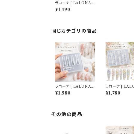
ラローナ [ LALONA ］
ネイルシリコンモールド
¥1,490
( レース柄 / 3タイプか
ら ) ジェルネイル/レジ
ン/ハンドメイド/ネイル
パーツ/3Dネイル
同じカテゴリの商品
ラローナ [ LALONA ］
ラローナ [ LAL
ネイルシリコンモールド
ネイルシリコンモ
¥1,580
¥1,780
( BIGバタフライ ) ジェ
( スプリングガーデ
ルネイル/レジン/ハンド
ジェルネイル/レ
メイド/ネイルパーツ/3
ンドメイド/ネイ
Dネイル
ツ/3Dネイル
その他の商品