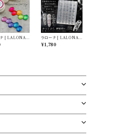
 [ LALONA ]
ラローナ [ LALONA ］
クティブキャットア
ネイルシリコンモールド
0
¥1,780
( M3 ) ( 3g )
( クロス＆百合デザイン
ネイル/ネイル/フ
) ジェルネイル/レジン/
ュジェル/マグネッ
ハンドメイド/ネイルパ
ル/マグネットジェ
ーツ/3Dネイル
国キラキラネイル