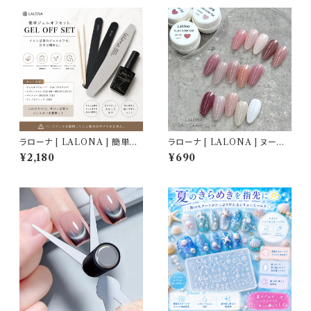
ラローナ [ LALONA ] 簡単セ
ラローナ [ LALONA ] ヌード
ット ジェルオフリムーバー セット
カラージェルNCP( 15色から )
¥2,180
¥690
( 説明書付 )
ジェルネイル/ネイル/オフィスカ
ラー/セルフネイル/ママネイル/
ピンクベージュ