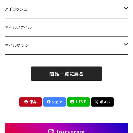
ラメ・パールカラージェル
ソフトジェルチップ
パール
アイラッシュ
クリア系カラー
ツール
パウダー
まつげ
ネイルファイル
クレイ・マイカジェル・３D
ストーン
グルー/リムーバー
ネイルマシン
インク
ラメグリッター・ホログラム
ツール
ライト
エフェクトジェル
商品一覧に戻る
シェル
ドリル
セット
ドライフラワー
集塵機
保存
シェア
LINE
ポスト
ステッカーシール
ビット
Instagram