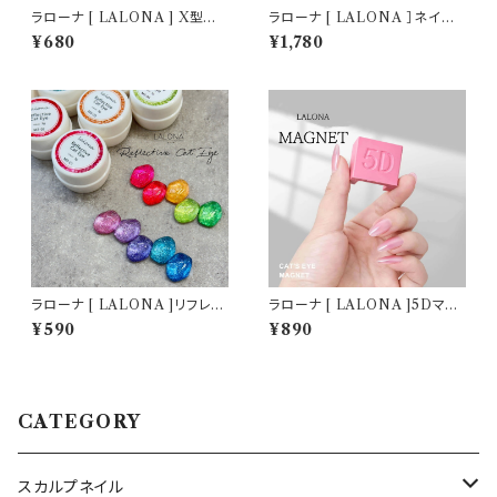
ラローナ [ LALONA ] X型マ
ラローナ [ LALONA ］ネイル
グネットツール ( マグネット無し
シリコンモールド ( 海シリーズ )
¥680
¥1,780
) ジェルネイル/フレンチマグネッ
ジェルネイル/レジン/ハンドメイ
トツール/ネイルアート/マグネッ
ド/ネイルパーツ/3Dネイル
トネイル
ラローナ [ LALONA ]リフレク
ラローナ [ LALONA ]5Dマグ
ティブキャットアイジェル ( M3 )
ネット ( ホワイト/ピンク ) ジェ
¥590
¥890
( 3g )ジェルネイル/ネイル/フラ
ルネイル/特大マグネット/ネオジ
ッシュジェル/マグネットネイル/
ム/磁石/マグネットジェル/ネイ
マグネットジェル/韓国キラキラ
ルアート
ネイル
CATEGORY
スカルプネイル