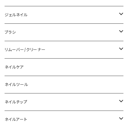
アクリルジェル
ジェルネイル
アクリルリキッド
トップジェル
ブラシ
その他ツール
ベースジェル
ジェルブラシ
リムーバー/クリーナー
ファンクションジェル
アクリルブラシ
リムーバー
ネイルケア
カラージェル
マグネット
クリーナー
ネイルツール
ベーシックカラージェル
その他
アセトン
ネイルチップ
マグネットジェル
エタノール
ノーマルチップ
ネイルアート