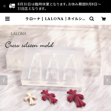
8月10日は臨時休業となります。お休み期間8月8日～
11日迄となります。
ラローナ [ LALONA ］ネイルシリ
コンモールド ( クロス・3デザイン )
ジェルネイル/レジン/ハンドメイド/ネ
イルパーツ/3Dネイル | LALONA