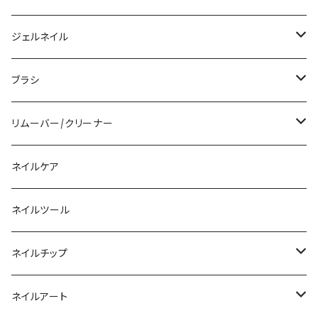
アクリルジェル
ジェルネイル
アクリルリキッド
トップジェル
ブラシ
その他ツール
ベースジェル
ジェルブラシ
リムーバー/クリーナー
ファンクションジェル
アクリルブラシ
リムーバー
ネイルケア
カラージェル
マグネット
クリーナー
ネイルツール
ベーシックカラージェル
その他
アセトン
ネイルチップ
マグネットジェル
エタノール
ノーマルチップ
ネイルアート