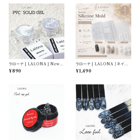
ラローナ [ LALONA ] New P
ラローナ [ LALONA ］ネイル
VCソリッドジェル ( 5g ) デコジ
シリコンモールド ( レース柄 / 3
¥890
¥1,490
ェル / 3D / クレイジェル / 粘土
タイプから ) ジェルネイル/レジ
/ パーツ作成 / ジェルネイル /
ン/ハンドメイド/ネイルパーツ/3
ネイルアート
Dネイル