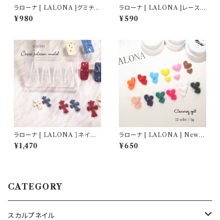
ラローナ [ LALONA ]グミチッ
ラローナ [ LALONA ]レース
プジェル ( 15g ) HEMAフリー/
柄転写フィルム( 003 )( 10種セ
¥980
¥590
グミジェル/ネイルチップ/ネイル
ット20cm) ジェルネイル/ネイル
グルー/接着グルー/足爪チップ
アート/転写フィルム/ネイルホイ
ル/韓国ネイル
ラローナ [ LALONA ］ネイル
ラローナ [ LALONA ] New
シリコンモールド ( クロス・4デ
カービングジェルA ( 5g ) ジェ
¥1,470
¥650
ザイン ) ジェルネイル/レジン/
ルネイル/ソークオフ/3Dジェル/
ハンドメイド/ネイルパーツ/3D
4Dジェル/デコネイル/パーツ作
ネイル
り/
CATEGORY
スカルプネイル