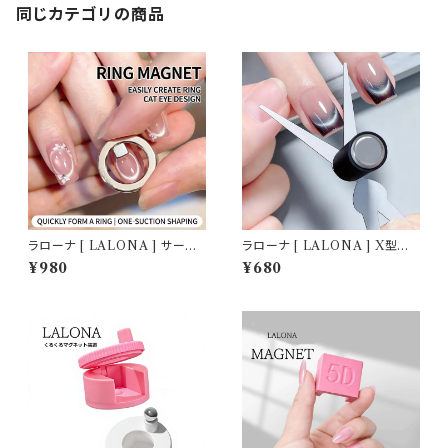
同じカテゴリの商品
ラローナ [ LALONA ] サーク
ラローナ [ LALONA ] X型マ
ル型マグネットツール ( キューブ
グネットツール ( マグネット無し
¥980
¥680
1個付き ) ジェルネイル/メグネッ
) ジェルネイル/フレンチマグネッ
トジェル/リングアート/天使の輪
トツール/ネイルアート/マグネッ
トネイル