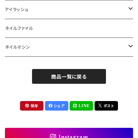
ラメ・パールカラージェル
ソフトジェルチップ
パール
アイラッシュ
クリア系カラー
ツール
パウダー
まつげ
ネイルファイル
クレイ・マイカジェル・３D
ストーン
グルー/リムーバー
ネイルマシン
インク
ラメグリッター・ホログラム
ツール
ライト
エフェクトジェル
商品一覧に戻る
シェル
ドリル
セット
ドライフラワー
集塵機
保存
シェア
LINE
ポスト
ステッカーシール
ビット
Instagram