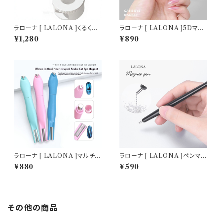
ラローナ [ LALONA ]くるくる
ラローナ [ LALONA ]5Dマグ
マグネット装置 ( ピンクかホワ
ネット ( ホワイト/ピンク ) ジェ
¥1,280
¥890
イト ) ジェルネイル/簡単マグネ
ルネイル/特大マグネット/ネオジ
ット/ネオジム/磁石/マグネットジ
ム/磁石/マグネットジェル/ネイ
ェル/ネイルアート
ルアート
ラローナ [ LALONA ]マルチマ
ラローナ [ LALONA ]ペンマグ
グネット 1個 ( カラー選べません
1本 ( ブラック ) くるくる模様/ブ
¥880
¥590
) キルティングアート/ハート/ビ
リオンアート/マグネットジェル/
ー玉/マグネットネイル/マグネッ
マグネットネイル/ペンタイプマ
トジェル
グネット
その他の商品