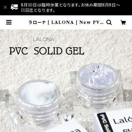
8月10日は臨時休業となります。お休み期間8月8日～
11日迄となります。
ラローナ [ LALONA ] New PVC
ソリッドジェル ( 5g ) デコジェル /
3D / クレイジェル / 粘土 / パーツ
作成 / ジェルネイル / ネイルアート |
LALONA