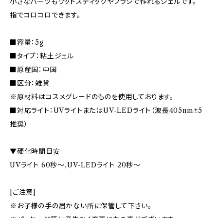
小さなパーツもウッドスティックやブラシで作れるジェルです。
指でコロコロできます。
■容量：5g
■タイプ：粘土ジェル
■原産国：中国
■区分：雑貨
※原材料はコスメグレードのものを使用しております。
■対応ライト：UVライトまたはUV-LEDライト（波長405nm±5
推奨）
▼硬化時間目安
UVライト 60秒〜,UV-LEDライト 20秒〜
[ご注意]
※お子様の手の届かない所に保管して下さい。