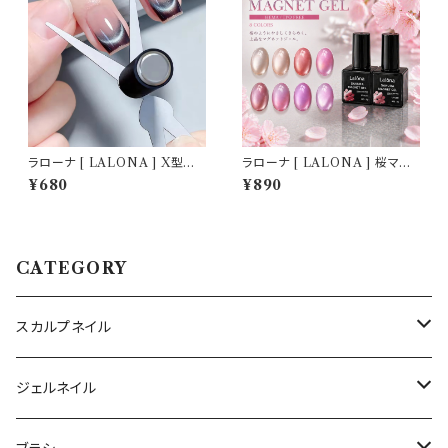
ラローナ [ LALONA ] X型マ
ラローナ [ LALONA ] 桜マグ
グネットツール ( マグネット無し
ネットジェル( ポリッシュタイプ )
¥680
¥890
) ジェルネイル/フレンチマグネッ
( 5g ) ジェルネイル/ネイル/セ
トツール/ネイルアート/マグネッ
ルフネイル/マグジェル/韓国ネイ
トネイル
ル/HEMAフリー
CATEGORY
スカルプネイル
アクリルジェル
ジェルネイル