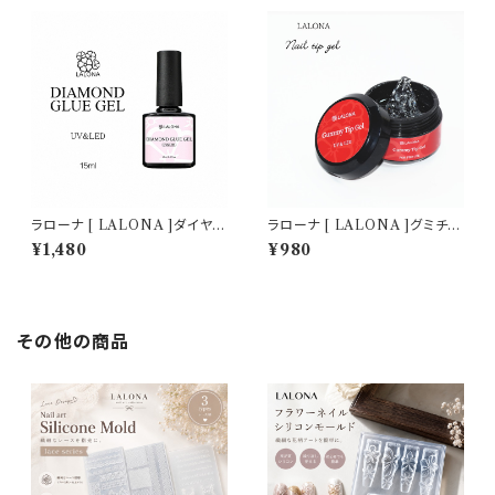
業務用
ツ作成 /ネイルアート
ラローナ [ LALONA ]ダイヤモ
ラローナ [ LALONA ]グミチッ
ンドグルージェルボトル ( 15ml
プジェル ( 15g ) HEMAフリー/
¥1,480
¥980
) ジェルネイル/ビジュージェル/
グミジェル/ネイルチップ/ネイル
ノンワイプ/パーツ付けジェル/サ
グルー/接着グルー/足爪チップ
ロン用/業務用
その他の商品