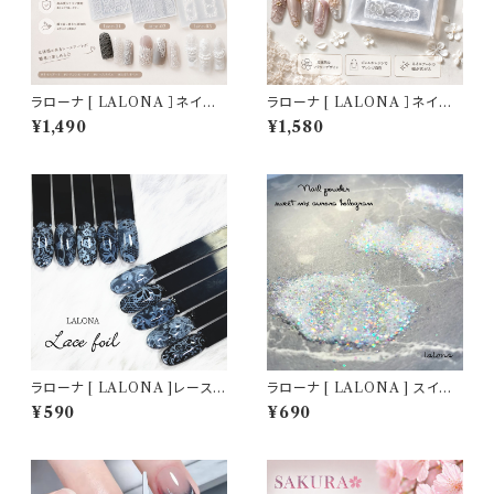
ラローナ [ LALONA ］ネイル
ラローナ [ LALONA ］ネイル
シリコンモールド ( レース柄 / 3
シリコンモールド ( フラワーネイ
¥1,490
¥1,580
タイプから ) ジェルネイル/レジ
ル ) ジェルネイル/レジン/ハンド
ン/ハンドメイド/ネイルパーツ/3
メイド/ネイルパーツ/3Dネイル
Dネイル
ラローナ [ LALONA ]レース
ラローナ [ LALONA ] スイー
柄転写フィルム( 003 )( 10種セ
トミックスオーロラフレーク( 2g
¥590
¥690
ット20cm) ジェルネイル/ネイル
)( 3Type ) ホワイトオーロラ/ラ
アート/転写フィルム/ネイルホイ
メフレーク/ネイルホロアート/ジ
ル/韓国ネイル
ェルネイル