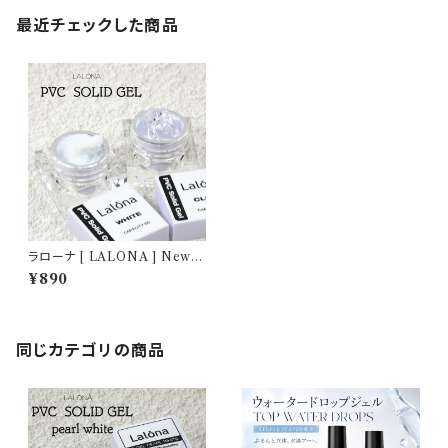
最近チェックした商品
ラローナ [ LALONA ] New P
VCソリッドジェル ( 5g ) デコジ
¥890
ェル / 3D / クレイジェル / 粘土
/ パーツ作成 / ジェルネイル /
ネイルアート
同じカテゴリの商品