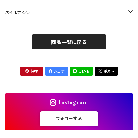
クレイ・マイカジェル・３D
ストーン
グルー/リムーバー
ネイルマシン
インク
ラメグリッター・ホログラム
ツール
ライト
エフェクトジェル
商品一覧に戻る
シェル
ドリル
セット
ドライフラワー
集塵機
保存
シェア
LINE
ポスト
ステッカーシール
ビット
Instagram
ジュエリー
フォローする
ホイル・フレーク