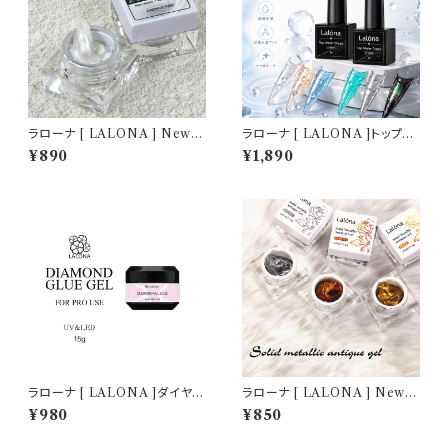
ラローナ [ LALONA ] New P
ラローナ [ LALONA ]トップウ
VCソリッドジェル( パールホワ
ォータードロップジェル( 5gセッ
¥890
¥1,890
イト ) ( 5g ) デコジェル / 3D /
ト ) ネイルアート/ぽちょんネイ
クレイジェル / 粘土 / パーツ作
ル/ジェルネイル/ドロップアート/
成 / ジェルネイル / ネイルアー
セルフネイル/立体アート
ト
ラローナ [ LALONA ]ダイヤモ
ラローナ [ LALONA ] New P
ンドグルージェル ( 15g ) ジェル
VCソリッドジェル( アンティーク
¥980
¥850
ネイル/ビジュージェル/ノンワイ
メタリック ) ( 5g ) デコジェル /
プ/パーツ付けジェル/サロン用/
3D / クレイジェル / 粘土 / パー