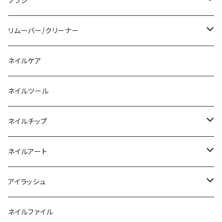
アクリルリキッド
トップジェル
ブラシ
その他ツール
ベースジェル
ジェルブラシ
リムーバー/クリーナー
ファンクションジェル
アクリルブラシ
リムーバー
ネイルケア
カラージェル
マグネット
クリーナー
ネイルツール
ベーシックカラージェル
その他
アセトン
ネイルチップ
マグネットジェル
エタノール
ノーマルチップ
ネイルアート
ラメ・パールカラージェル
ソフトジェルチップ
パール
アイラッシュ
クリア系カラー
ツール
パウダー
まつげ
ネイルファイル