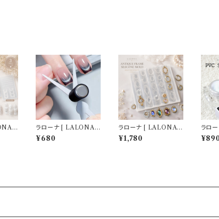
ル (
 180 )
ONA ］
ラローナ [ LALONA ]
ラローナ [ LALONA ］
ラローナ
ールド
X型マグネットツール (
ネイルシリコンモールド
New
¥680
¥1,780
¥89
タイプか
マグネット無し ) ジェル
( アンティークフレーム
ル ( 5
ル/レジ
ネイル/フレンチマグネ
) ジェルネイル/レジン/
D / 
ネイル
ットツール/ネイルアー
ハンドメイド/ネイルパ
/ パ
ル
ト/マグネットネイル
ーツ/3Dネイル
イル 