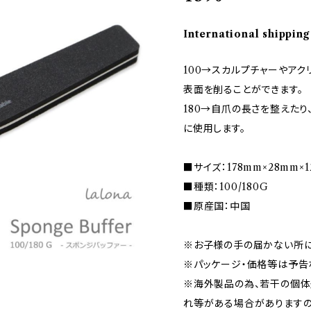
International shipping
100→スカルプチャーやアク
表面を削ることができます。
180→自爪の長さを整えたり
に使用します。
■サイズ：178mm×28mm×
■種類：100/180G
■原産国：中国
※お子様の手の届かない所に
※パッケージ・価格等は予告
※海外製品の為、若干の個体
れ等がある場合がありますの