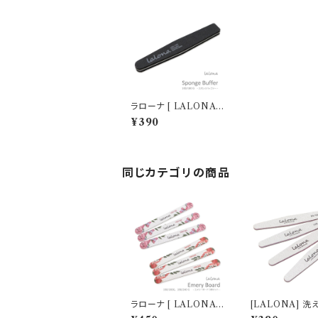
ラローナ [ LALONA ]
ダイヤモンド型スポンジ
¥390
ファイル ( 100 / 180 )
同じカテゴリの商品
ラローナ [ LALONA ]
[LALONA] 洗
エメリーボード ( 3枚 )
ロン用高品質 ダ