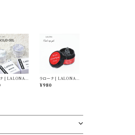
 [ LALONA ]
ラローナ [ LALONA ]
 PVCソリッドジェ
グミチップジェル ( 15g
0
¥980
g ) デコジェル / 3
) HEMAフリー/グミジ
クレイジェル / 粘土
ェル/ネイルチップ/ネイ
ーツ作成 / ジェルネ
ルグルー/接着グルー/足
/ ネイルアート
爪チップ