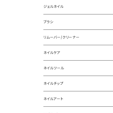
アクリルジェル
ジェルネイル
アクリルリキッド
トップジェル
ブラシ
その他ツール
ベースジェル
ジェルブラシ
リムーバー/クリーナー
ファンクションジェル
アクリルブラシ
リムーバー
ネイルケア
カラージェル
マグネット
クリーナー
ネイルツール
ベーシックカラージェル
その他
アセトン
ネイルチップ
マグネットジェル
エタノール
ノーマルチップ
ネイルアート
ラメ・パールカラージェル