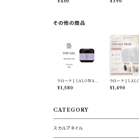
¥450
¥390
ンド型ネイルファイ
80 / 100/ 150 /
その他の商品
ラローナ [ LALONA ]
ラローナ [ LAL
トップジェル ( 15g×2個
ネイルシリコンモ
¥1,580
¥1,490
セットで30g ) ( コンテ
( レース柄 / 3
ナタイプ )ジェルネイル/
ら ) ジェルネイ
サロン専売
ン/ハンドメイド/
パーツ/3Dネイ
CATEGORY
スカルプネイル