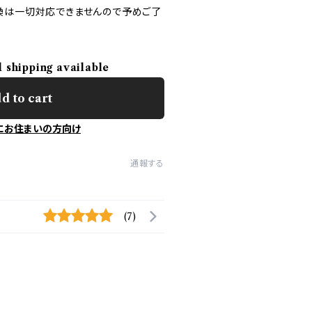
換は一切対応できませんので予めご了
l shipping available
d to cart
にお住まいの方向け
通報する
(7)