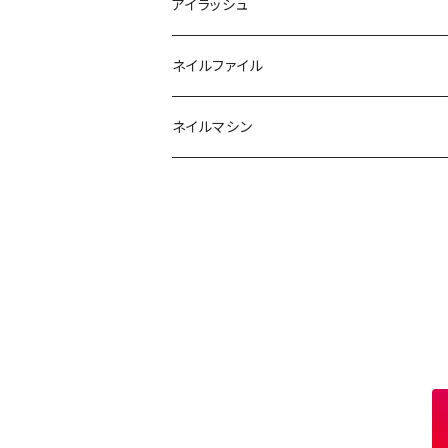
ソフトジェルチップ
パール
アイラッシュ
クリア系カラー
ツール
パウダー
まつげ
ネイルファイル
クレイ・マイカジェル・３D
ストーン
グルー/リムーバー
ネイルマシン
インク
ラメグリッター・ホログラム
ツール
ライト
エフェクトジェル
シェル
ドリル
セット
ドライフラワー
集塵機
ステッカーシール
ビット
ジュエリー