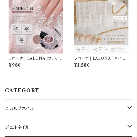
ラローナ [ LALONA ]フラッシ
ラローナ [ LALONA ］ネイル
ュスパイダージェル ( 3g ) ( 全3
シリコンモールド ( ミニクロス＆
¥980
¥1,580
色 )ネイルアート/ラインアート
ユリタイプ ) ジェルネイル/レジ
ジェル/ジェルネイル/ライナージ
ン/ハンドメイド/ネイルパーツ/3
ェル
Dネイル
CATEGORY
スカルプネイル
アクリルジェル
ジェルネイル