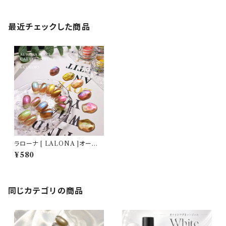
最近チェックした商品
ラローナ [ LALONA ]オーロラ
パールマグネットパウダー( 1g )(
¥580
6カラーから ) 微粒子 / 高品質
ネイルパウダー / サロン向け/韓
国ネイル
同じカテゴリの商品