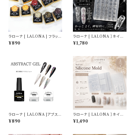
ラローナ [ LALONA ] フラッシ
ラローナ [ LALONA ］ネイル
ュジェル ( G22 ) ( 3g ) ジェル
シリコンモールド ( クロス＆百
¥890
¥1,780
ネイル/韓国ネイル/セルフネイ
合デザイン ) ジェルネイル/レジ
ル/レッドカラージェル/キラキラ
ン/ハンドメイド/ネイルパーツ/3
ジェル/オレンジ/ブラウン
Dネイル
ラローナ [ LALONA ]アブスト
ラローナ [ LALONA ］ネイル
ラクトジェル ( ベース/ブラック/
シリコンモールド ( レース柄 / 3
¥890
¥1,490
ホワイト ) ネイルアート/網目模
タイプから ) ジェルネイル/レジ
様/ジェルネイル/ミラーパウダー
ン/ハンドメイド/ネイルパーツ/3
Dネイル