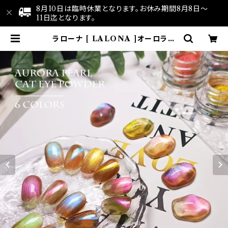
8月10日は臨時休業となります。お休み期間8月8日～
11日迄となります。
ラローナ [ LALONA ]オーロラパ
ールマグネットパウダー( 1g )( 6カラ
ーから ) 微粒子 / 高品質ネイルパウ
ダー / サロン向け/韓国ネイル | LA
LONA