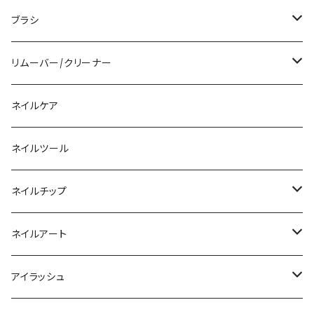
アクリルリキッド
トップジェル
ブラシ
その他ツール
ベースジェル
ジェルブラシ
リムーバー/クリーナー
ファンクションジェル
アクリルブラシ
リムーバー
ネイルケア
カラージェル
マグネット
クリーナー
ネイルツール
ベーシックカラージェル
その他
アセトン
ネイルチップ
マグネットジェル
エタノール
ノーマルチップ
ネイルアート
ラメ・パールカラージェル
ソフトジェルチップ
パール
アイラッシュ
クリア系カラー