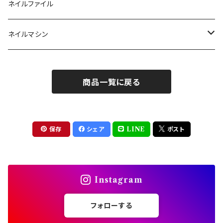
ツール
パウダー
まつげ
ネイルファイル
クレイ・マイカジェル・３D
ストーン
グルー/リムーバー
ネイルマシン
インク
ラメグリッター・ホログラム
ツール
ライト
エフェクトジェル
商品一覧に戻る
シェル
ドリル
セット
ドライフラワー
集塵機
保存
シェア
LINE
ポスト
ステッカーシール
ビット
Instagram
ジュエリー
フォローする
ホイル・フレーク