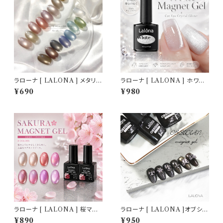
ラローナ [ LALONA ] メタリッ
ラローナ [ LALONA ] ホワイ
クマグ ( 全16色から )( 3g ) ジ
トキャットアイジェル ( ホワイト
¥690
¥980
ェルネイル/ネイル/セルフネイ
マグネットジェル )( 7ml ) ジェ
ル/マグジェル/韓国ネイル/シル
ルネイル/ネイル/セルフネイル/
キーカラー
マグジェル/韓国ネイル
ラローナ [ LALONA ] 桜マグ
ラローナ [ LALONA ]オブシデ
ネットジェル( ポリッシュタイプ )
ィアンマグネットジェル ( ブラッ
¥890
¥950