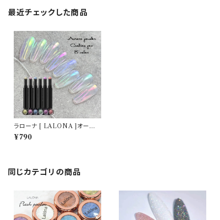
最近チェックした商品
ラローナ [ LALONA ]オーロラ
パウダー CH( クッションペンタ
¥790
イプ ) ジェルネイル/ネイルアー
ト/アイスネイル/氷ネイル/うる
うるネイル/ユニコーンネイル/セ
ルフ
同じカテゴリの商品