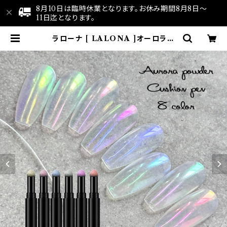
8月10日は臨時休業となります。お休み期間8月8日～
11日迄となります。
ラローナ [ LALONA ]オーロラパ
ウダー CH( クッションペンタイプ )
ジェルネイル/ネイルアート/アイスネ
イル/氷ネイル/うるうるネイル/ユニ
コーンネイル/セルフ | LALONA