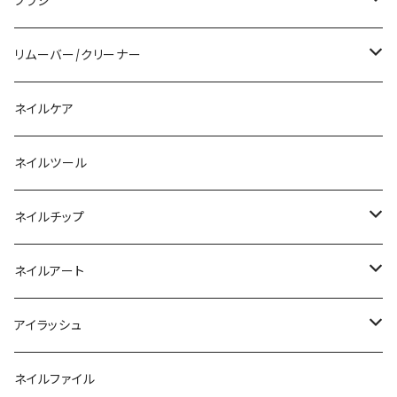
アクリルリキッド
トップジェル
ブラシ
その他ツール
ベースジェル
ジェルブラシ
リムーバー/クリーナー
ファンクションジェル
アクリルブラシ
リムーバー
ネイルケア
カラージェル
マグネット
クリーナー
ネイルツール
ベーシックカラージェル
その他
アセトン
ネイルチップ
マグネットジェル
エタノール
ノーマルチップ
ネイルアート
ラメ・パールカラージェル
ソフトジェルチップ
パール
アイラッシュ
クリア系カラー
ツール
パウダー
まつげ
ネイルファイル