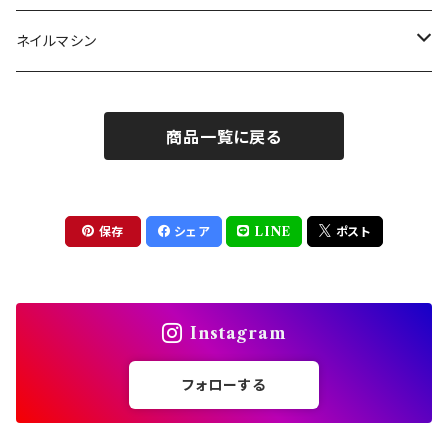
クレイ・マイカジェル・３D
ストーン
グルー/リムーバー
ネイルマシン
インク
ラメグリッター・ホログラム
ツール
ライト
エフェクトジェル
商品一覧に戻る
シェル
ドリル
セット
ドライフラワー
集塵機
保存
シェア
LINE
ポスト
ステッカーシール
ビット
Instagram
ジュエリー
フォローする
ホイル・フレーク