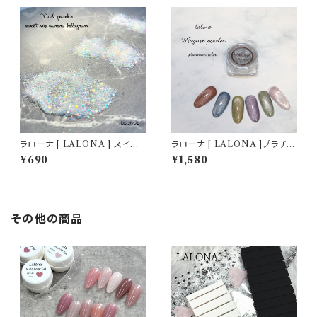
クレインボー/シュガーパウダー
ル,レジン,アート
ラローナ [ LALONA ] スイー
ラローナ [ LALONA ]プラチナ
トミックスオーロラフレーク( 2g
シルバーマグネットパウダー ( 1
¥690
¥1,580
)( 3Type ) ホワイトオーロラ/ラ
g )( 2タイプ ) ちょい足しマグネ
メフレーク/ネイルホロアート/ジ
ットパウダー / 微粒子 / 高品質
ェルネイル
ネイルパウダー / サロン向け/マ
グネットネイル
その他の商品