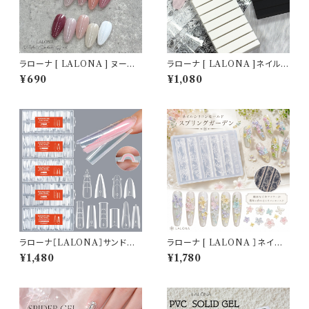
ラローナ [ LALONA ] ヌード
ラローナ [ LALONA ]ネイル
カラージェルNCP( 15色から )
ホイルホルダー( ホワイト/ブラッ
¥690
¥1,080
ジェルネイル/ネイル/オフィスカ
ク ) ホイル収納/ネイルアート/
ラー/セルフネイル/ママネイル/
転写フィルム/ネイルホイル/韓国
ピンクベージュ
ネイル
ラローナ［LALONA］サンドウィ
ラローナ [ LALONA ］ネイル
ッチネイルフォーム( 5タイプ )
シリコンモールド ( スプリングガ
¥1,480
¥1,780
アクリルジェル/ポリジェル/ハー
ーデン ) ジェルネイル/レジン/
ドジェル/時短ネイル/デュアルネ
ハンドメイド/ネイルパーツ/3D
イルフォーム
ネイル