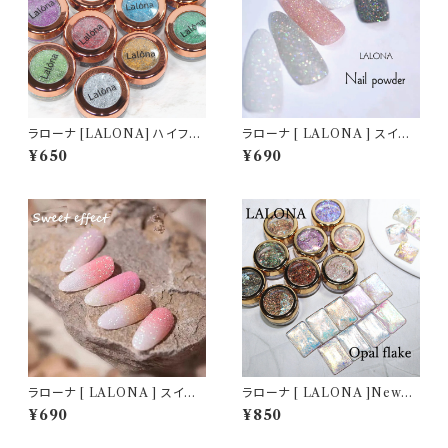
ラローナ [LALONA] ハイフラ
ラローナ [ LALONA ] スイー
ッシュパウダー ( 2g )( 12種 )
トミックスフラッシュパウダー( 2
¥650
¥690
大容量/フラッシュネイル/キラキ
g )ジェルネイル/ホワイトオーロ
ラネイルパウダー/ジェルネイル/
ラ/ブラックレインボー/シュガー
ネイル/セルフ/反射パウダー
パウダー/ネイルアート
ラローナ [ LALONA ] スイー
ラローナ [ LALONA ]Newオ
トミックスフラッシュパウダー( 2
パールフレーク オーロラ( WK )
¥690
¥850
g )( AHC-12 ) ネイル/ジェル
( 9カラーから )ホログラム,ラン
ネイル/ホワイトオーロラ/ブラッ
ダムカット,オーロラ,ジェルネイ