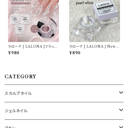
ラローナ [ LALONA ]フラッシ
ラローナ [ LALONA ] New P
ュスパイダージェル ( 3g ) ( 全3
VCソリッドジェル( パールホワ
¥980
¥890
色 )ネイルアート/ラインアート
イト ) ( 5g ) デコジェル / 3D /
ジェル/ジェルネイル/ライナージ
クレイジェル / 粘土 / パーツ作
ェル
成 / ジェルネイル / ネイルアー
ト
CATEGORY
スカルプネイル
アクリルジェル
ジェルネイル